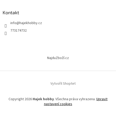
á
p
a
Kontakt
t
info
@
hajekhobby.cz
í
773174732
NajduZboží.cz
Vytvořil Shoptet
Copyright 2026
Hajek hobby
. Všechna práva vyhrazena.
Upravit
nastavení cookies