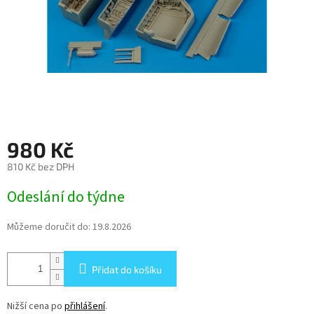
980 Kč
810 Kč bez DPH
Měrná
Odeslání do týdne
cena:
Můžeme doručit do:
19.8.2026
Přidat do košíku
Nižší cena po
přihlášení
.