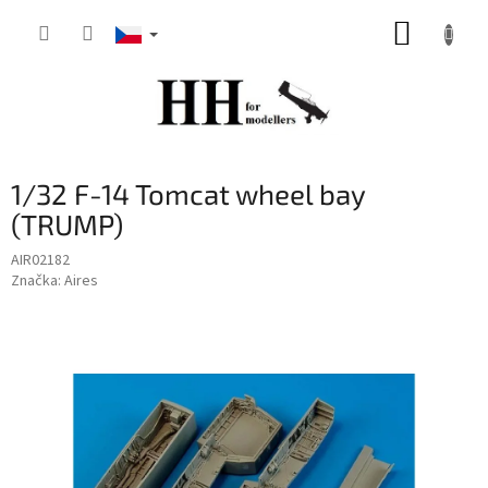
Přejít
NÁKUP
na
obsah
KOŠÍK
1/32 F-14 Tomcat wheel bay
(TRUMP)
AIR02182
Značka:
Aires