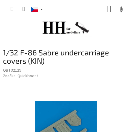
Přejít
NÁKUP
na
obsah
KOŠÍK
1/32 F-86 Sabre undercarriage
covers (KIN)
QBT32129
Značka:
Quickboost