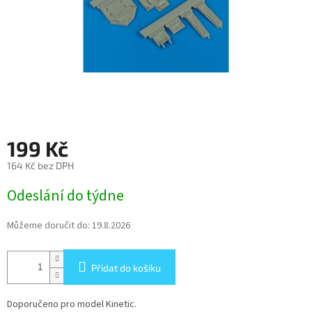
199 Kč
164 Kč bez DPH
Měrná
Odeslání do týdne
cena:
Můžeme doručit do:
19.8.2026
Přidat do košíku
Doporučeno pro model Kinetic.