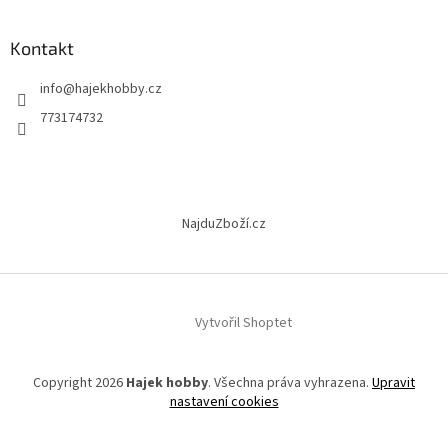
á
p
a
Kontakt
t
info
@
hajekhobby.cz
í
773174732
NajduZboží.cz
Vytvořil Shoptet
Copyright 2026
Hajek hobby
. Všechna práva vyhrazena.
Upravit
nastavení cookies