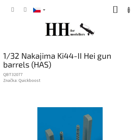
Přejít
NÁKUP
na
obsah
KOŠÍK
1/32 Nakajima Ki44-II Hei gun
barrels (HAS)
QBT32077
Značka:
Quickboost