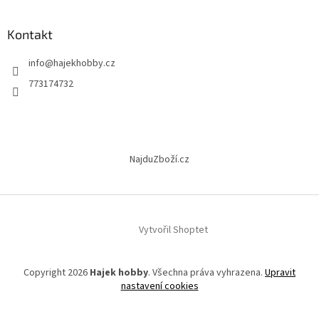
á
p
a
Kontakt
t
info
@
hajekhobby.cz
í
773174732
NajduZboží.cz
Vytvořil Shoptet
Copyright 2026
Hajek hobby
. Všechna práva vyhrazena.
Upravit
nastavení cookies