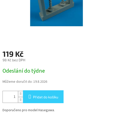
119 Kč
98 Kč bez DPH
Měrná
Odeslání do týdne
cena:
Můžeme doručit do:
19.8.2026
Přidat do košíku
Doporučeno pro model Hasegawa.