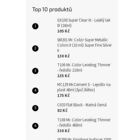
Top 10 produktů
GX100 Super Clear III - Lesklý lak
III (18ml)
105 Kč
SM201 Mr. Color Super Metallic
Colors II (10 ml) Super Fine Silver
II
130 Kč
T106 Mr. Color Leveling Thinner
- ředidlo 110ml
135 Kč
MC129 Mr.Cement S - Lepidlo na
plast 40ml (špič.štětec)
175 Kč
C033 Flat Black - Matná černá
82 Kč
T108 Mr. Color Leveling Thinner
- ředidlo 400ml
330 Kč
SF288 Mr. Finishing Surfacer 1500