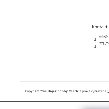
Z
á
p
a
t
Kontakt
í
info
@
77317
Copyright 2026
Hajek hobby
. Všechna práva vyhrazena.