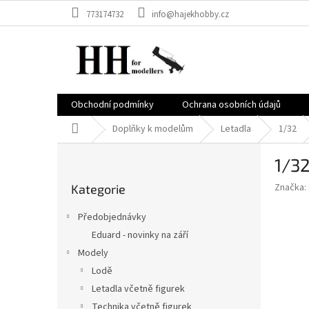
Přejít
773174732
info@hajekhobby.cz
na
obsah
Obchodní podmínky
Ochrana osobních údajů
Domů
Doplňky k modelům
Letadla
1/32
P
1/32
o
Přeskočit
s
Značka:
Kategorie
kategorie
t
r
Předobjednávky
a
Eduard - novinky na září
n
Modely
n
í
Lodě
p
Letadla včetně figurek
a
Technika včetně figurek