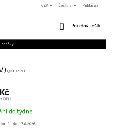
CZK
Čeština
Přihlášení
NÁKUPNÍ
Prázdný košík
KOŠÍK
Značky
V)
QBT32193
 Kč
ez DPH
ání do týdne
oručit do:
17.8.2026