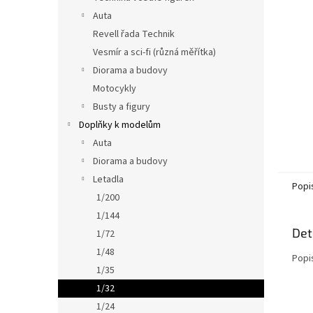
n
Auta
e
Revell řada Technik
l
Vesmír a sci-fi (různá měřítka)
Diorama a budovy
Motocykly
Busty a figury
Doplňky k modelům
Auta
Diorama a budovy
Letadla
Popi
1/200
1/144
Det
1/72
1/48
Popi
1/35
1/32
1/24