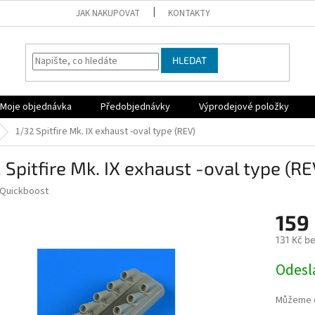
JAK NAKUPOVAT
KONTAKTY
HLEDAT
Moje objednávka
Předobjednávky
Výprodejové položky
1/32 Spitfire Mk. IX exhaust -oval type (REV)
 Spitfire Mk. IX exhaust -oval type (RE
Quickboost
159
131 Kč b
Měrná
Odesl
cena:
Můžeme d