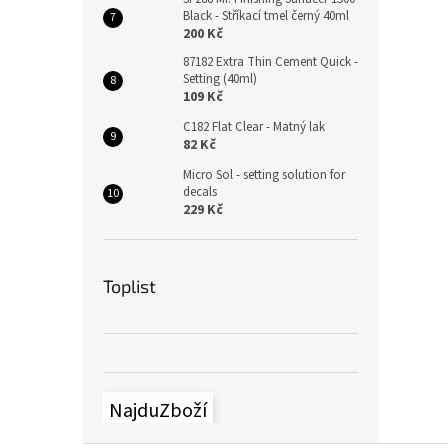
Black - Stříkací tmel černý 40ml
200 Kč
87182 Extra Thin Cement Quick -
Setting (40ml)
109 Kč
C182 Flat Clear - Matný lak
82 Kč
Micro Sol - setting solution for
decals
229 Kč
Toplist
NajduZboží