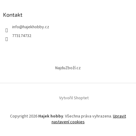
á
p
a
Kontakt
t
info
@
hajekhobby.cz
í
773174732
NajduZboží.cz
Vytvořil Shoptet
Copyright 2026
Hajek hobby
. Všechna práva vyhrazena.
Upravit
nastavení cookies