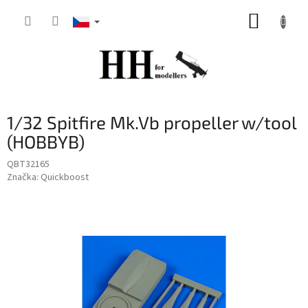
Přejít
NÁKUP
na
obsah
KOŠÍK
1/32 Spitfire Mk.Vb propeller w/tool
(HOBBYB)
QBT32165
Značka:
Quickboost