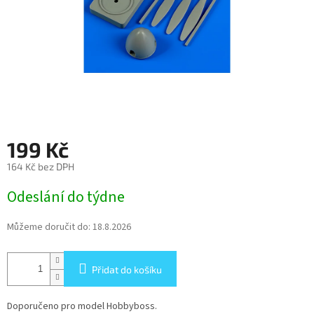
199 Kč
164 Kč bez DPH
Měrná
Odeslání do týdne
cena:
Můžeme doručit do:
18.8.2026
Přidat do košíku
Doporučeno pro model Hobbyboss.