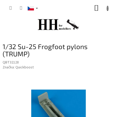
Přejít
NÁKUP
na
obsah
KOŠÍK
1/32 Su-25 Frogfoot pylons
(TRUMP)
QBT32128
Značka:
Quickboost