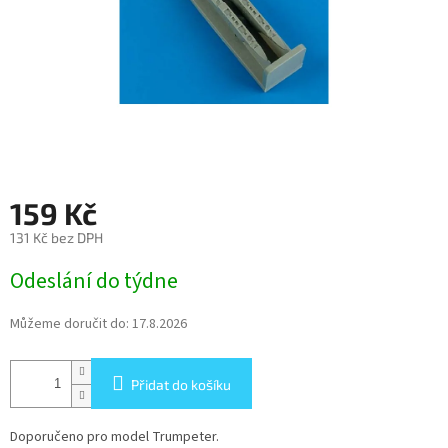
159 Kč
131 Kč bez DPH
Měrná
Odeslání do týdne
cena:
Můžeme doručit do:
17.8.2026
Přidat do košíku
Doporučeno pro model Trumpeter.