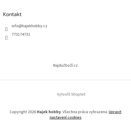
á
p
a
Kontakt
t
info
@
hajekhobby.cz
í
773174732
NajduZboží.cz
Vytvořil Shoptet
Copyright 2026
Hajek hobby
. Všechna práva vyhrazena.
Upravit
nastavení cookies