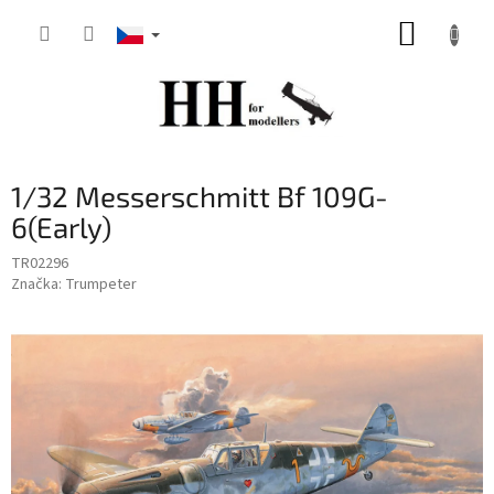
Přejít
NÁKUP
na
obsah
KOŠÍK
1/32 Messerschmitt Bf 109G-
6(Early)
TR02296
Značka:
Trumpeter