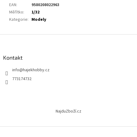
EAN
:
9580208022963
Měřítko
:
1/32
Kategorie
:
Modely
Z
á
p
a
Kontakt
t
info
@
hajekhobby.cz
í
773174732
NajduZboží.cz