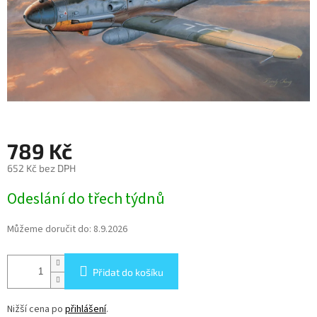
789 Kč
652 Kč bez DPH
Měrná
Odeslání do třech týdnů
cena:
Můžeme doručit do:
8.9.2026
Přidat do košíku
Nižší cena po
přihlášení
.