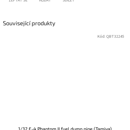
ZEPTAT SE
HLÍDAT
SDÍLET
Související produkty
Kód:
QBT32245
1/32 F-4 Phantom II fuel dump pipe (Tamiya)