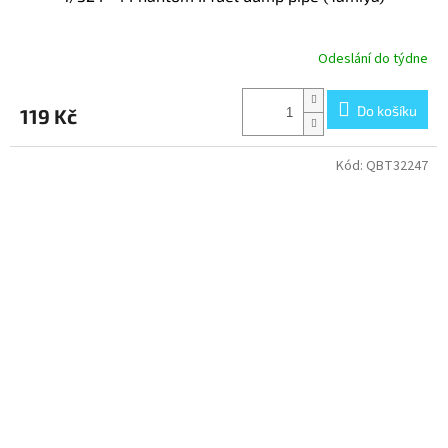
Odeslání do týdne
Do košíku
119 Kč
Kód:
QBT32247