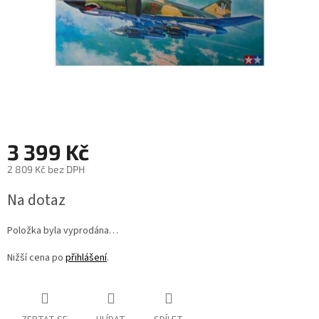
3 399 Kč
2 809 Kč bez DPH
Měrná
Na dotaz
cena:
Položka byla vyprodána…
Nižší cena po
přihlášení
.