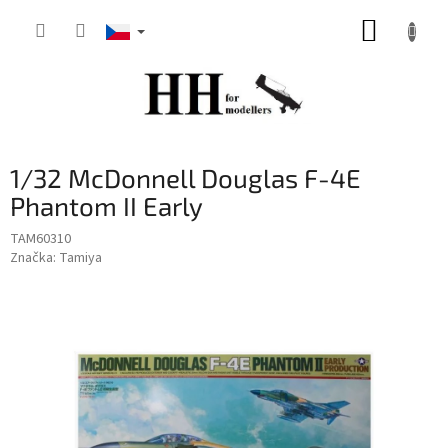
Přejít
NÁKUP
na
obsah
KOŠÍK
1/32 McDonnell Douglas F-4E
Phantom II Early
TAM60310
Značka:
Tamiya