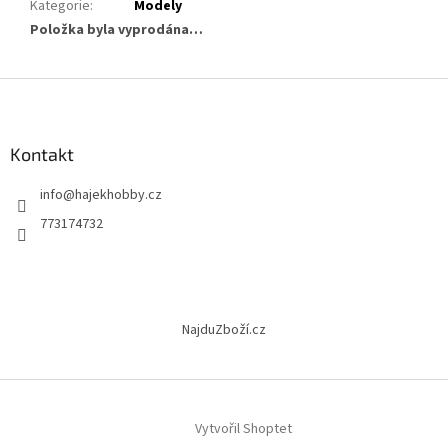
Kategorie
:
Modely
Položka byla vyprodána…
Z
á
p
a
Kontakt
t
info
@
hajekhobby.cz
í
773174732
NajduZboží.cz
Vytvořil Shoptet