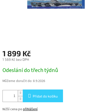
1 899 Kč
1 569 Kč bez DPH
Měrná
Odeslání do třech týdnů
cena:
Můžeme doručit do:
8.9.2026
Přidat do košíku
Nižší cena po
přihlášení
.