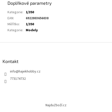
Doplňkové parametry
Kategorie
:
1/350
EAN
:
6922803656038
Měřítko
:
1/350
Kategorie
:
Modely
Z
á
p
a
Kontakt
t
info
@
hajekhobby.cz
í
773174732
NajduZboží.cz