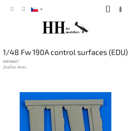
Přejít
NÁKUP
na
obsah
KOŠÍK
1/48 Fw 190A control surfaces (EDU)
AIR04647
Značka:
Aires