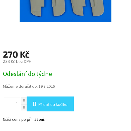
270 Kč
223 Kč bez DPH
Měrná
Odeslání do týdne
cena:
Můžeme doručit do:
19.8.2026
Přidat do košíku
Nižší cena po
přihlášení
.