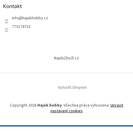
a
Kontakt
t
info
@
hajekhobby.cz
í
773174732
NajduZboží.cz
Vytvořil Shoptet
Copyright 2026
Hajek hobby
. Všechna práva vyhrazena.
Upravit
nastavení cookies