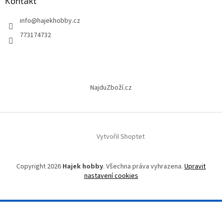
a
Kontakt
t
info
@
hajekhobby.cz
í
773174732
NajduZboží.cz
Vytvořil Shoptet
Copyright 2026
Hajek hobby
. Všechna práva vyhrazena.
Upravit
nastavení cookies