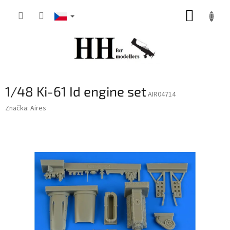
Přejít
NÁKUP
na
obsah
KOŠÍK
1/48 Ki-61 Id engine set
AIR04714
Značka:
Aires