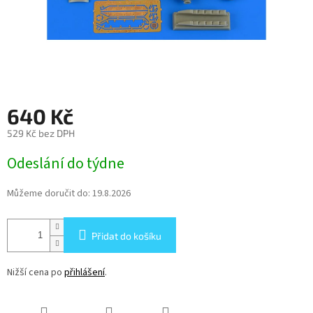
640 Kč
529 Kč bez DPH
Měrná
Odeslání do týdne
cena:
Můžeme doručit do:
19.8.2026
Přidat do košíku
Nižší cena po
přihlášení
.