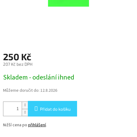
250 Kč
207 Kč bez DPH
Měrná
Skladem - odeslání ihned
cena:
Můžeme doručit do:
12.8.2026
Přidat do košíku
Nižší cena po
přihlášení
.