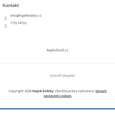
a
Kontakt
t
info
@
hajekhobby.cz
í
773174732
NajduZboží.cz
Vytvořil Shoptet
Copyright 2026
Hajek hobby
. Všechna práva vyhrazena.
Upravit
nastavení cookies