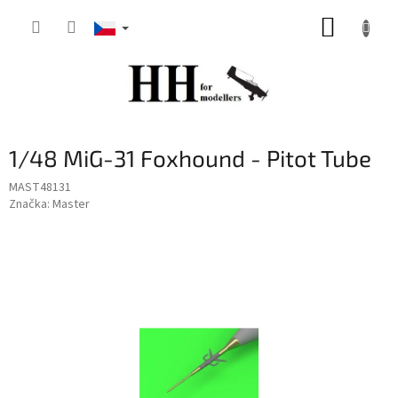
Přejít
NÁKUP
na
obsah
KOŠÍK
1/48 MiG-31 Foxhound - Pitot Tube
MAST48131
Značka:
Master