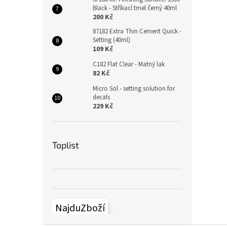
Black - Stříkací tmel černý 40ml
200 Kč
87182 Extra Thin Cement Quick -
Setting (40ml)
109 Kč
C182 Flat Clear - Matný lak
82 Kč
Micro Sol - setting solution for
decals
229 Kč
Toplist
NajduZboží