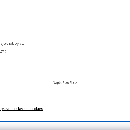
hajekhobby.cz
4732
NajduZboží.cz
Upravit nastavení cookies