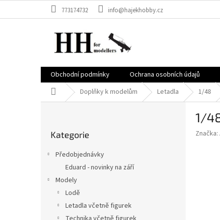
Přejít
773174732
info@hajekhobby.cz
na
obsah
Obchodní podmínky
Ochrana osobních údajů
Domů
Doplňky k modelům
Letadla
1/48
P
1/4
o
Přeskočit
s
Značka:
Kategorie
kategorie
t
r
Předobjednávky
a
Eduard - novinky na září
n
Modely
n
í
Lodě
p
Letadla včetně figurek
a
Technika včetně figurek