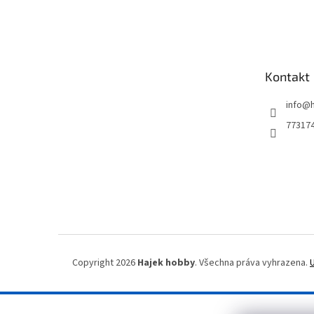
Z
á
p
a
t
Kontakt
í
info
@
77317
Copyright 2026
Hajek hobby
. Všechna práva vyhrazena.