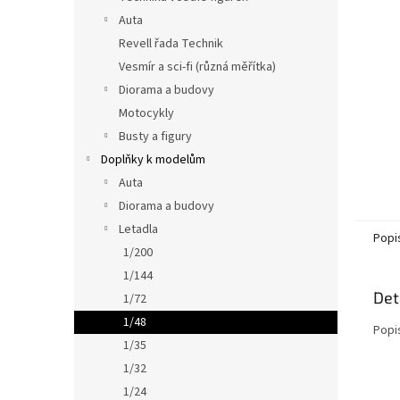
n
Auta
e
Revell řada Technik
l
Vesmír a sci-fi (různá měřítka)
Diorama a budovy
Motocykly
Busty a figury
Doplňky k modelům
Auta
Diorama a budovy
Letadla
Popi
1/200
1/144
Det
1/72
1/48
Popi
1/35
1/32
1/24