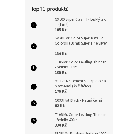
Top 10 produktů
GX100 Super Clear III - Lesklý lak
III (18ml)
105 Kč
SM201 Mr. Color Super Metallic
Colors II (10 ml) Super Fine Silver
II
130 Kč
T106 Mr. Color Leveling Thinner
- ředidlo 110ml
135 Kč
MC129 Mr.Cement S - Lepidlo na
plast 40ml (špič.štětec)
175 Kč
C033 Flat Black - Matná černá
82 Kč
T108 Mr. Color Leveling Thinner
- ředidlo 400ml
330 Kč
SF288 Mr. Finishing Surfacer 1500