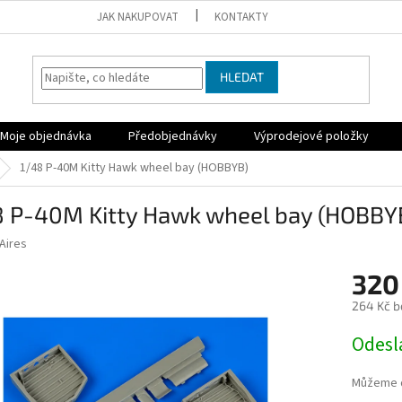
JAK NAKUPOVAT
KONTAKTY
HLEDAT
Moje objednávka
Předobjednávky
Výprodejové položky
1/48 P-40M Kitty Hawk wheel bay (HOBBYB)
8 P-40M Kitty Hawk wheel bay (HOBBY
Aires
320
264 Kč b
Měrná
Odesl
cena:
Můžeme d