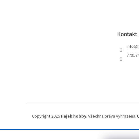
Z
á
p
a
t
Kontakt
í
info
@
77317
Copyright 2026
Hajek hobby
. Všechna práva vyhrazena.