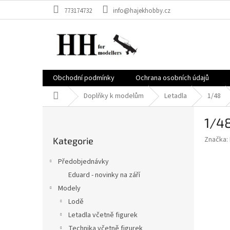
Přejít
773174732
info@hajekhobby.cz
na
obsah
Obchodní podmínky
Ochrana osobních údajů
Domů
Doplňky k modelům
Letadla
1/48
P
1/48
o
Přeskočit
s
Značka:
Kategorie
kategorie
t
r
Předobjednávky
a
Eduard - novinky na září
n
Modely
n
í
Lodě
p
Letadla včetně figurek
a
Technika včetně figurek