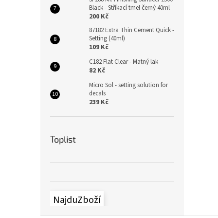
Black - Stříkací tmel černý 40ml
200 Kč
87182 Extra Thin Cement Quick -
Setting (40ml)
109 Kč
C182 Flat Clear - Matný lak
82 Kč
Micro Sol - setting solution for
decals
239 Kč
Toplist
NajduZboží