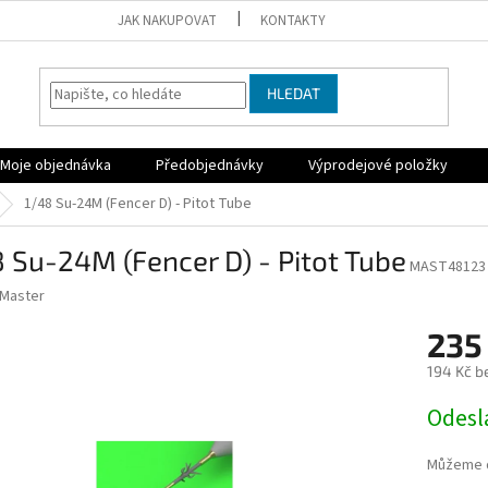
JAK NAKUPOVAT
KONTAKTY
HLEDAT
Moje objednávka
Předobjednávky
Výprodejové položky
1/48 Su-24M (Fencer D) - Pitot Tube
 Su-24M (Fencer D) - Pitot Tube
MAST48123
Master
235
194 Kč b
Měrná
Odesl
cena:
Můžeme d