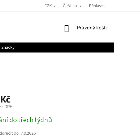
CZK
Čeština
Přihlášení
NÁKUPNÍ
Prázdný košík
KOŠÍK
Značky
 Kč
ez DPH
ání do třech týdnů
oručit do:
7.9.2026