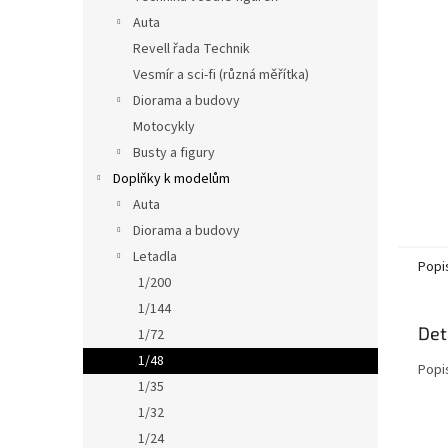
n
Auta
e
Revell řada Technik
l
Vesmír a sci-fi (různá měřítka)
Diorama a budovy
Motocykly
Busty a figury
Doplňky k modelům
Auta
Diorama a budovy
Letadla
Popi
1/200
1/144
Det
1/72
1/48
Popi
1/35
1/32
1/24