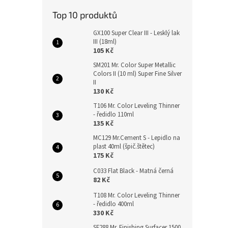
Top 10 produktů
GX100 Super Clear III - Lesklý lak
III (18ml)
105 Kč
SM201 Mr. Color Super Metallic
Colors II (10 ml) Super Fine Silver
II
130 Kč
T106 Mr. Color Leveling Thinner
- ředidlo 110ml
135 Kč
MC129 Mr.Cement S - Lepidlo na
plast 40ml (špič.štětec)
175 Kč
C033 Flat Black - Matná černá
82 Kč
T108 Mr. Color Leveling Thinner
- ředidlo 400ml
330 Kč
SF288 Mr. Finishing Surfacer 1500