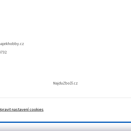
hajekhobby.cz
4732
NajduZboží.cz
Upravit nastavení cookies