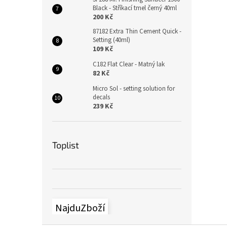
Black - Stříkací tmel černý 40ml
200 Kč
87182 Extra Thin Cement Quick -
Setting (40ml)
109 Kč
C182 Flat Clear - Matný lak
82 Kč
Micro Sol - setting solution for
decals
239 Kč
Toplist
NajduZboží