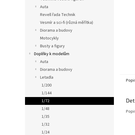
n
Auta
e
Revell řada Technik
l
Vesmír a sci-fi (různá měřítka)
Diorama a budovy
Motocykly
Busty a figury
Doplňky k modelům
Auta
Diorama a budovy
Letadla
Popi
1/200
1/144
Det
1/72
1/48
Popi
1/35
1/32
1/24