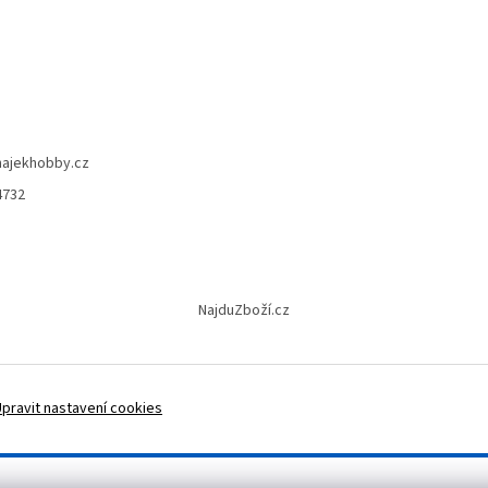
hajekhobby.cz
4732
NajduZboží.cz
Upravit nastavení cookies