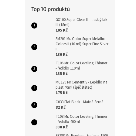
Top 10 produktů
GX100 Super Clear III - Lesklý lak
III (18ml)
105 Kč
SM201 Mr. Color Super Metallic
Colors II (10 ml) Super Fine Silver
II
130 Kč
T106 Mr. Color Leveling Thinner
- ředidlo 110ml
135 Kč
MC129 Mr.Cement S - Lepidlo na
plast 40ml (špič.štětec)
175 Kč
C033 Flat Black - Matná černá
82 Kč
T108 Mr. Color Leveling Thinner
- ředidlo 400ml
330 Kč
SF288 Mr. Finishing Surfacer 1500