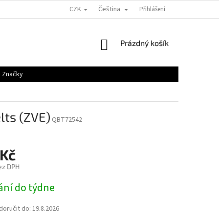
CZK
Čeština
Přihlášení
NÁKUPNÍ
Prázdný košík
KOŠÍK
Značky
lts (ZVE)
QBT72542
 Kč
ez DPH
ání do týdne
oručit do:
19.8.2026