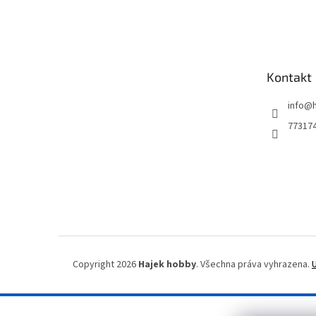
Z
á
p
a
t
Kontakt
í
info
@
77317
Copyright 2026
Hajek hobby
. Všechna práva vyhrazena.