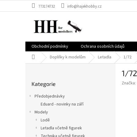
Přejít
773174732
info@hajekhobby.cz
na
obsah
Obchodní podmínky
Ochrana osobních údajů
Domů
Doplňky k modelům
Letadla
1/72
P
1/72
o
Přeskočit
s
Značka:
Kategorie
kategorie
t
r
Předobjednávky
a
Eduard - novinky na září
n
Modely
n
í
Lodě
p
Letadla včetně figurek
a
Technika včetně figurek