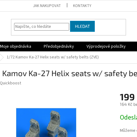
JAK NAKUPOVAT
KONTAKTY
HLEDAT
Moje objednávka
Předobjednávky
Výprodejové položky
1/72 Kamov Ka-27 Helix seats w/ safety belts (ZVE)
 Kamov Ka-27 Helix seats w/ safety be
Quickboost
199
164 Kč b
Měrná
Odesl
cena:
Můžeme d