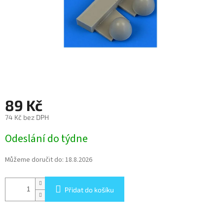
89 Kč
74 Kč bez DPH
Měrná
Odeslání do týdne
cena:
Můžeme doručit do:
18.8.2026
Přidat do košíku