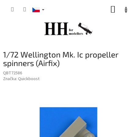
Přejít
NÁKUP
na
obsah
KOŠÍK
1/72 Wellington Mk. Ic propeller
spinners (Airfix)
QBT72586
Značka:
Quickboost