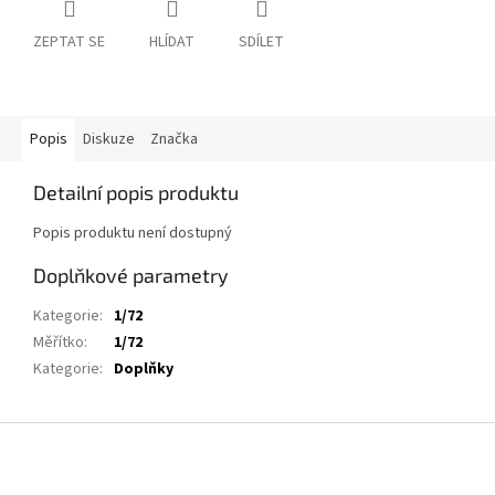
ZEPTAT SE
HLÍDAT
SDÍLET
Popis
Diskuze
Značka
Detailní popis produktu
Popis produktu není dostupný
Doplňkové parametry
Kategorie
:
1/72
Měřítko
:
1/72
Kategorie
:
Doplňky
Z
á
p