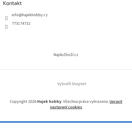
a
Kontakt
t
info
@
hajekhobby.cz
í
773174732
NajduZboží.cz
Vytvořil Shoptet
Copyright 2026
Hajek hobby
. Všechna práva vyhrazena.
Upravit
nastavení cookies