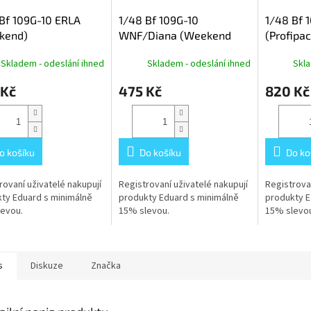
Bf 109G-10 ERLA
1/48 Bf 109G-10
1/48 Bf 
kend)
WNF/Diana (Weekend
(Profipac
edition)
Skladem - odeslání ihned
Skladem - odeslání ihned
Skla
 Kč
475 Kč
820 Kč
o košíku
Do košíku
Do ko
rovaní uživatelé nakupují
Registrovaní uživatelé nakupují
Registrovan
ty Eduard s minimálně
produkty Eduard s minimálně
produkty E
evou.
15% slevou.
15% slevou
s
Diskuze
Značka