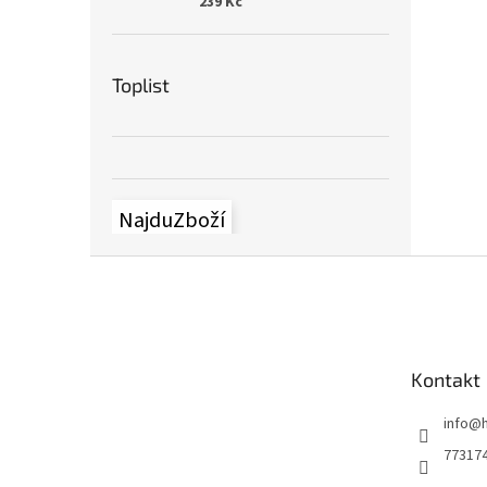
239 Kč
Toplist
NajduZboží
Z
á
p
a
t
Kontakt
í
info
@
77317