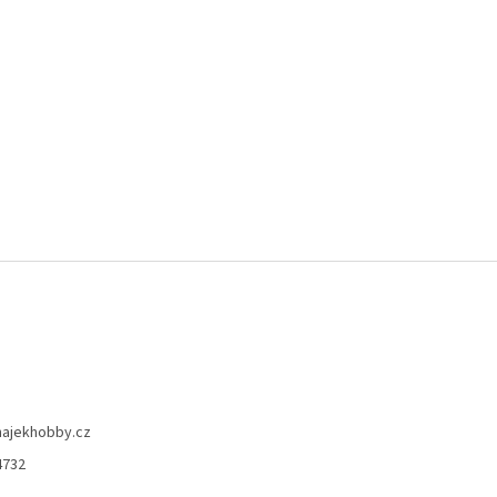
hajekhobby.cz
4732