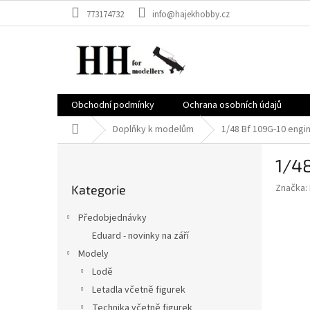
Přejít
773174732
info@hajekhobby.cz
na
obsah
Obchodní podmínky
Ochrana osobních údajů
Domů
Doplňky k modelům
1/48 Bf 109G-10 engi
P
1/4
o
Přeskočit
s
Značka:
Kategorie
kategorie
t
r
Předobjednávky
a
Eduard - novinky na září
n
Modely
n
í
Lodě
p
Letadla včetně figurek
a
Technika včetně figurek