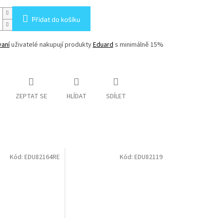
Přidat do košíku
vaní
uživatelé nakupují produkty
Eduard
s minimálně 15%
ZEPTAT SE
HLÍDAT
SDÍLET
Kód:
EDU82164RE
Kód:
EDU82119