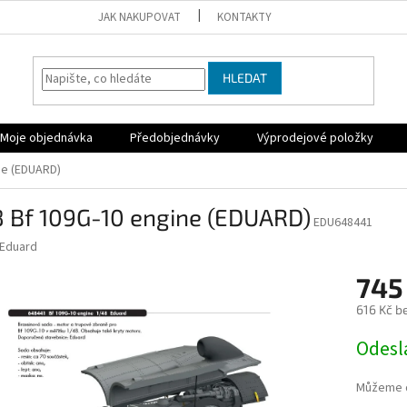
JAK NAKUPOVAT
KONTAKTY
HLEDAT
Moje objednávka
Předobjednávky
Výprodejové položky
ne (EDUARD)
8 Bf 109G-10 engine (EDUARD)
EDU648441
Eduard
745
616 Kč b
Měrná
Odesl
cena:
Můžeme d