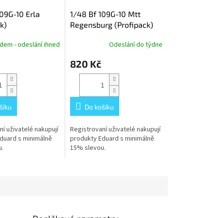
109G-10 Erla
1/48 Bf 109G-10 Mtt
k)
Regensburg (Profipack)
dem - odeslání ihned
Odeslání do týdne
820 Kč
šíku
Do košíku
í uživatelé nakupují
Registrovaní uživatelé nakupují
duard s minimálně
produkty Eduard s minimálně
.
15% slevou.