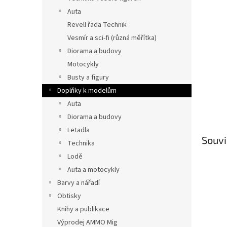
n
Auta
e
Revell řada Technik
l
Vesmír a sci-fi (různá měřítka)
Diorama a budovy
Motocykly
Busty a figury
Doplňky k modelům
Auta
Diorama a budovy
Letadla
Souvi
Technika
Lodě
Auta a motocykly
Barvy a nářadí
Obtisky
Knihy a publikace
Výprodej AMMO Mig