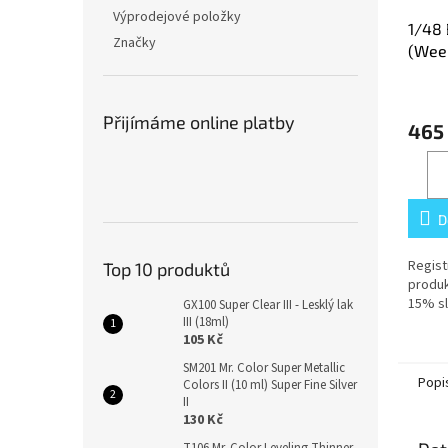
Výprodejové položky
1/48 
Značky
(Wee
Přijímáme online platby
465
D
Regist
Top 10 produktů
produk
15% sl
GX100 Super Clear III - Lesklý lak
III (18ml)
105 Kč
SM201 Mr. Color Super Metallic
Popi
Colors II (10 ml) Super Fine Silver
II
130 Kč