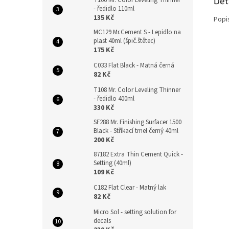
Det
T106 Mr. Color Leveling Thinner
- ředidlo 110ml
135 Kč
Popi
MC129 Mr.Cement S - Lepidlo na
plast 40ml (špič.štětec)
175 Kč
C033 Flat Black - Matná černá
82 Kč
T108 Mr. Color Leveling Thinner
- ředidlo 400ml
330 Kč
SF288 Mr. Finishing Surfacer 1500
Black - Stříkací tmel černý 40ml
200 Kč
87182 Extra Thin Cement Quick -
Setting (40ml)
109 Kč
C182 Flat Clear - Matný lak
82 Kč
Micro Sol - setting solution for
decals