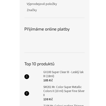
Výprodejové položky
Značky
Přijímáme online platby
Top 10 produktů
GX100 Super Clear III - Lesklý lak
III (18ml)
105 Kč
SM201 Mr. Color Super Metallic
Colors II (10 ml) Super Fine Silver
II
130 Kč