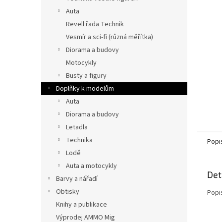
n
Auta
e
Revell řada Technik
l
Vesmír a sci-fi (různá měřítka)
Diorama a budovy
Motocykly
Busty a figury
Doplňky k modelům
Auta
Diorama a budovy
Letadla
Technika
Popi
Lodě
Auta a motocykly
Det
Barvy a nářadí
Obtisky
Popi
Knihy a publikace
Výprodej AMMO Mig