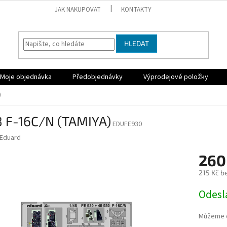
JAK NAKUPOVAT
KONTAKTY
HLEDAT
Moje objednávka
Předobjednávky
Výprodejové položky
)
8 F-16C/N (TAMIYA)
EDUFE930
Eduard
260
215 Kč b
Měrná
Odesl
cena:
Můžeme d