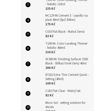
T106 Mr. Color Leveling Thinner
- ředidlo 110ml
135 Kč
MC129 Mr.Cement S - Lepidlo na
plast 40ml (špič.štětec)
175 Kč
C033 Flat Black - Matná černá
82 Kč
T108 Mr. Color Leveling Thinner
- ředidlo 400ml
330 Kč
SF288 Mr. Finishing Surfacer 1500
Black - Stříkací tmel černý 40ml
200 Kč
87182 Extra Thin Cement Quick -
Setting (40ml)
109 Kč
C182 Flat Clear - Matný lak
82 Kč
Micro Sol - setting solution for
decals