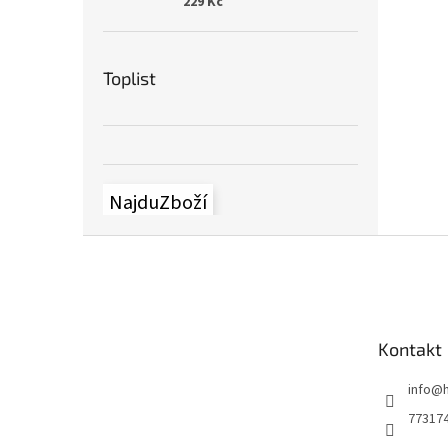
229 Kč
Toplist
NajduZboží
Z
á
p
a
t
Kontakt
í
info
@
77317