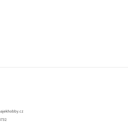
hajekhobby.cz
4732