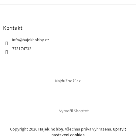
Z
á
p
a
Kontakt
t
info
@
hajekhobby.cz
í
773174732
NajduZboží.cz
Vytvořil Shoptet
Copyright 2026
Hajek hobby
. Všechna práva vyhrazena.
Upravit
nastavení cookies