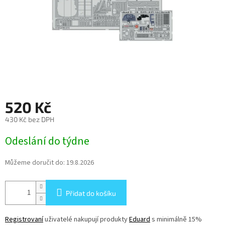
520 Kč
430 Kč bez DPH
Měrná
Odeslání do týdne
cena:
Můžeme doručit do:
19.8.2026
Přidat do košíku
Registrovaní
uživatelé nakupují produkty
Eduard
s minimálně 15%