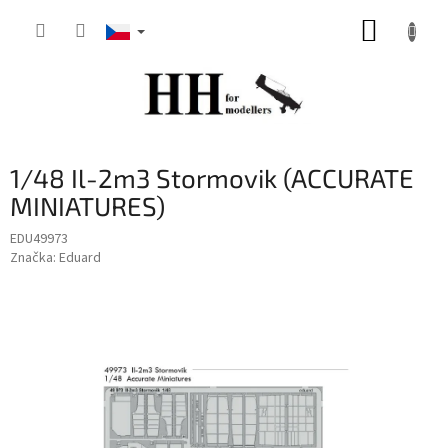
Přejít
NÁKUP
na
obsah
KOŠÍK
1/48 Il-2m3 Stormovik (ACCURATE
MINIATURES)
EDU49973
Značka:
Eduard