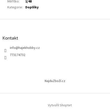
Měřítko
:
1/48
Kategorie
:
Doplňky
Z
á
p
a
Kontakt
t
info
@
hajekhobby.cz
í
773174732
NajduZboží.cz
Vytvořil Shoptet