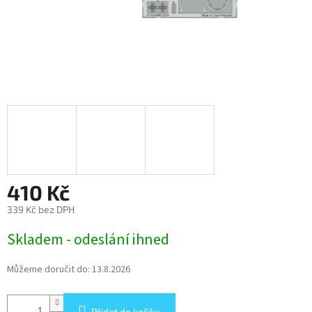
410 Kč
339 Kč bez DPH
Měrná
Skladem - odeslání ihned
cena:
Můžeme doručit do:
13.8.2026
Přidat do košíku