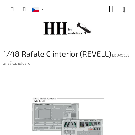
Přejít
NÁKUP
na
obsah
KOŠÍK
1/48 Rafale C interior (REVELL)
EDU49958
Značka:
Eduard