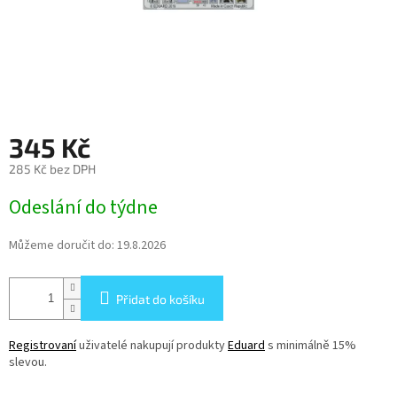
345 Kč
285 Kč bez DPH
Měrná
Odeslání do týdne
cena:
Můžeme doručit do:
19.8.2026
Přidat do košíku
Registrovaní
uživatelé nakupují produkty
Eduard
s minimálně 15%
slevou.