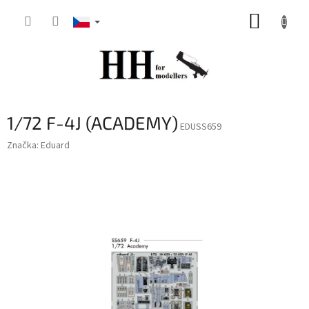
Přejít
NÁKUP
na
obsah
KOŠÍK
1/72 F-4J (ACADEMY)
EDUSS659
Značka:
Eduard