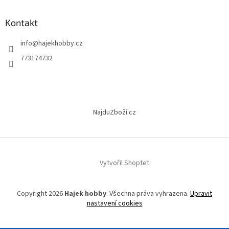
á
p
a
Kontakt
t
info
@
hajekhobby.cz
í
773174732
NajduZboží.cz
Vytvořil Shoptet
Copyright 2026
Hajek hobby
. Všechna práva vyhrazena.
Upravit
nastavení cookies