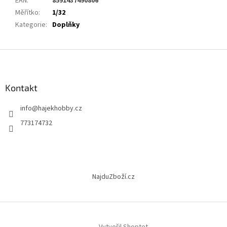
EAN
:
8591437490806
Měřítko
:
1/32
Kategorie
:
Doplňky
Z
á
p
a
Kontakt
t
info
@
hajekhobby.cz
í
773174732
NajduZboží.cz