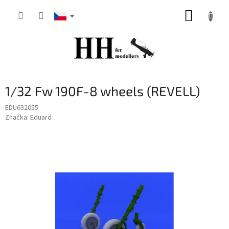
Přejít
NÁKUP
na
obsah
KOŠÍK
1/32 Fw 190F-8 wheels (REVELL)
EDU632055
Značka:
Eduard