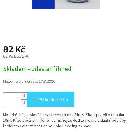
82 Kč
68 Kč bez DPH
Měrná
Skladem - odeslání ihned
cena:
Můžeme doručit do:
13.8.2026
Přidat do košíku
Modelářská akrylová barva určena k nástřiku stříkací pistolí o obsahu
10ml. Před použitím řádně rozmíchejte. Řeďte dle individuální potřeby
ředidlem Color thinner nebo Color leveling thinner.