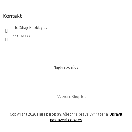
á
p
a
Kontakt
t
info
@
hajekhobby.cz
í
773174732
NajduZboží.cz
Vytvořil Shoptet
Copyright 2026
Hajek hobby
. Všechna práva vyhrazena.
Upravit
nastavení cookies