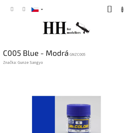
Přejít
NÁKUP
na
obsah
KOŠÍK
C005 Blue - Modrá
GNZC005
Značka:
Gunze Sangyo