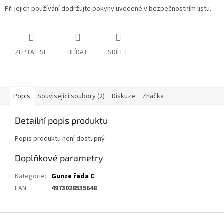
Při jejich používání dodržujte pokyny uvedené v bezpečnostním listu.
ZEPTAT SE
HLÍDAT
SDÍLET
Popis
Související soubory (2)
Diskuze
Značka
Detailní popis produktu
Popis produktu není dostupný
Doplňkové parametry
Kategorie
:
Gunze řada C
EAN
:
4973028535648
Z