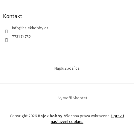
á
p
a
Kontakt
t
info
@
hajekhobby.cz
í
773174732
NajduZboží.cz
Vytvořil Shoptet
Copyright 2026
Hajek hobby
. Všechna práva vyhrazena.
Upravit
nastavení cookies