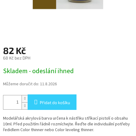
82 Kč
68 Kč bez DPH
Měrná
Skladem - odeslání ihned
cena:
Můžeme doručit do:
11.8.2026
Přidat do košíku
Modelářská akrylová barva určena k nástřiku stříkací pistolí o obsahu
10ml. Před použitím řádně rozmíchejte. Řeďte dle individuální potřeby
ředidlem Color thinner nebo Color leveling thinner.