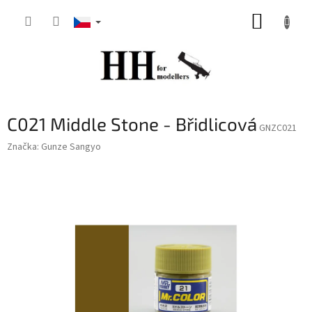
Přejít
NÁKUP
na
obsah
KOŠÍK
C021 Middle Stone - Břidlicová
GNZC021
Značka:
Gunze Sangyo