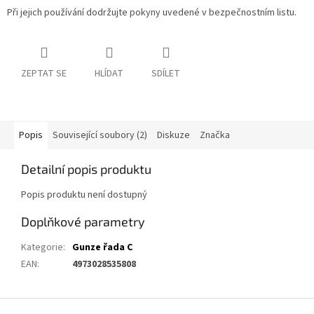
Při jejich používání dodržujte pokyny uvedené v bezpečnostním listu.
ZEPTAT SE
HLÍDAT
SDÍLET
Popis
Související soubory (2)
Diskuze
Značka
Detailní popis produktu
Popis produktu není dostupný
Doplňkové parametry
Kategorie
:
Gunze řada C
EAN
:
4973028535808
Z