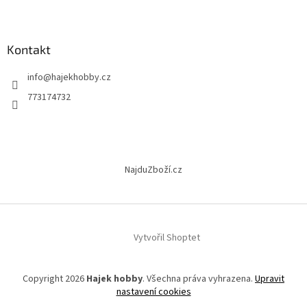
Z
á
p
a
Kontakt
t
info
@
hajekhobby.cz
í
773174732
NajduZboží.cz
Vytvořil Shoptet
Copyright 2026
Hajek hobby
. Všechna práva vyhrazena.
Upravit
nastavení cookies