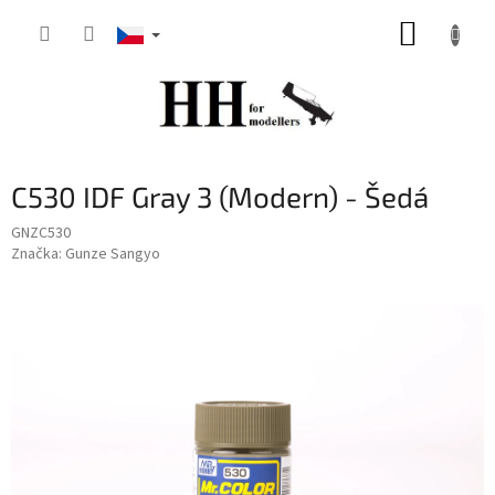
Přejít
NÁKUP
na
obsah
KOŠÍK
C530 IDF Gray 3 (Modern) - Šedá
GNZC530
Značka:
Gunze Sangyo