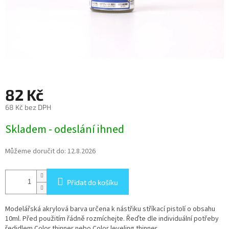
82 Kč
68 Kč bez DPH
Měrná
Skladem - odeslání ihned
cena:
Můžeme doručit do:
12.8.2026
Přidat do košíku
Modelářská akrylová barva určena k nástřiku stříkací pistolí o obsahu
10ml. Před použitím řádně rozmíchejte. Řeďte dle individuální potřeby
ředidlem Color thinner nebo Color leveling thinner.