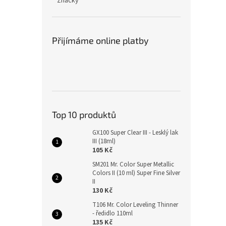
Značky
Přijímáme online platby
Top 10 produktů
GX100 Super Clear III - Lesklý lak
III (18ml)
105 Kč
SM201 Mr. Color Super Metallic
Colors II (10 ml) Super Fine Silver
II
130 Kč
T106 Mr. Color Leveling Thinner
- ředidlo 110ml
135 Kč