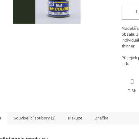
Modelářsk
obsahu 10
individuá
thinner.
Při jejic
listu.
TISK
s
Související soubory (2)
Diskuze
Značka
ailní popis produktu