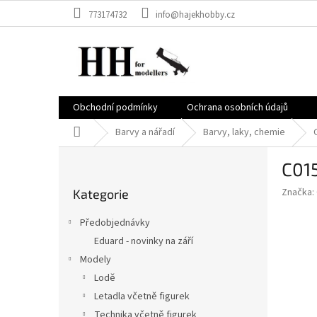
Přejít
773174732
info@hajekhobby.cz
na
obsah
Obchodní podmínky
Ochrana osobních údajů
Domů
Barvy a nářadí
Barvy, laky, chemie
P
C015
o
Přeskočit
s
Značka:
Kategorie
kategorie
t
r
Předobjednávky
a
Eduard - novinky na září
n
Modely
n
í
Lodě
p
Letadla včetně figurek
a
Technika včetně figurek