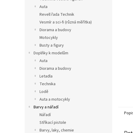
n
Auta
e
Revell řada Technik
l
Vesmír a sci-fi (různá měřítka)
Diorama a budovy
Motocykly
Busty a figury
Doplňky k modelům
Auta
Diorama a budovy
Letadla
Technika
Lodě
Auta a motocykly
Barvy a nářadí
Popi
Nářadí
Stříkací pistole
Barvy, laky, chemie
Det