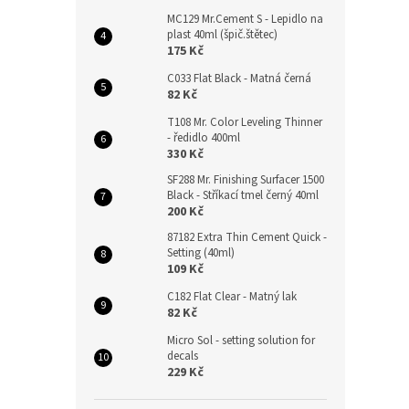
MC129 Mr.Cement S - Lepidlo na
plast 40ml (špič.štětec)
175 Kč
C033 Flat Black - Matná černá
82 Kč
T108 Mr. Color Leveling Thinner
- ředidlo 400ml
330 Kč
SF288 Mr. Finishing Surfacer 1500
Black - Stříkací tmel černý 40ml
200 Kč
87182 Extra Thin Cement Quick -
Setting (40ml)
109 Kč
C182 Flat Clear - Matný lak
82 Kč
Micro Sol - setting solution for
decals
229 Kč