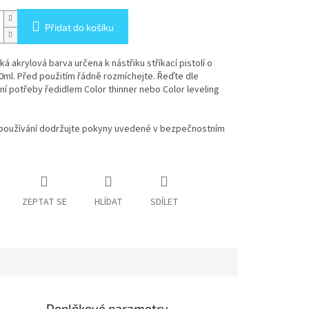
Přidat do košíku
á akrylová barva určena k nástřiku stříkací pistolí o
ml. Před použitím řádně rozmíchejte. Řeďte dle
lní potřeby ředidlem Color thinner nebo Color leveling
h používání dodržujte pokyny uvedené v bezpečnostním
ZEPTAT SE
HLÍDAT
SDÍLET
Doplňkové parametry