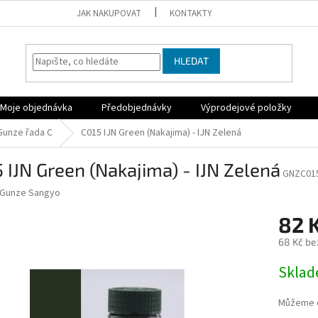
JAK NAKUPOVAT
KONTAKTY
HLEDAT
Moje objednávka
Předobjednávky
Výprodejové položky
Gunze řada C
C015 IJN Green (Nakajima) - IJN Zelená
 IJN Green (Nakajima) - IJN Zelená
GNZC01
Gunze Sangyo
82 
68 Kč be
Měrná
Sklad
cena:
Můžeme d