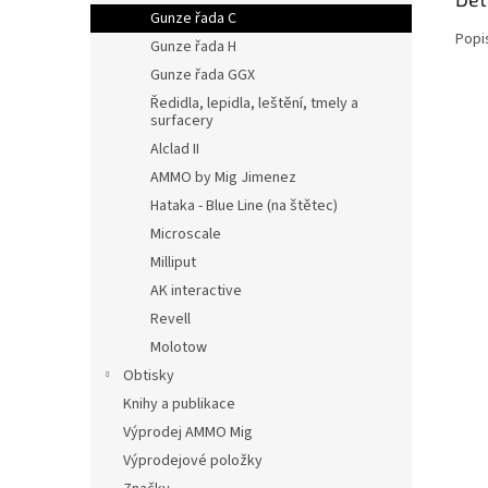
Gunze řada C
Popi
Gunze řada H
Gunze řada GGX
Ředidla, lepidla, leštění, tmely a
surfacery
Alclad II
AMMO by Mig Jimenez
Hataka - Blue Line (na štětec)
Microscale
Milliput
AK interactive
Revell
Molotow
Obtisky
Knihy a publikace
Výprodej AMMO Mig
Výprodejové položky