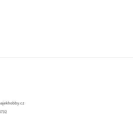
hajekhobby.cz
4732