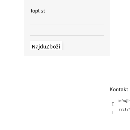
Toplist
NajduZboží
Z
á
p
a
t
Kontakt
í
info
@
77317