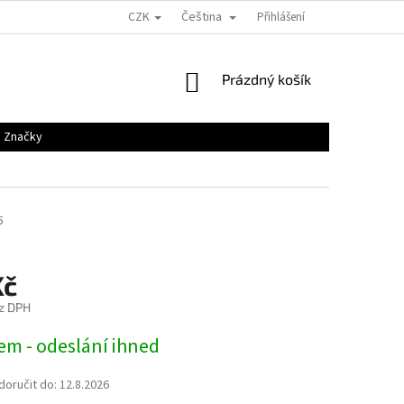
CZK
Čeština
Přihlášení
NÁKUPNÍ
Prázdný košík
KOŠÍK
Značky
5
Kč
z DPH
em - odeslání ihned
oručit do:
12.8.2026