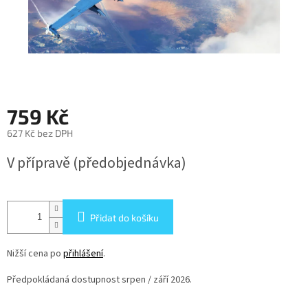
759 Kč
627 Kč bez DPH
Měrná
V přípravě (předobjednávka)
cena:
Přidat do košíku
Nižší cena po
přihlášení
.
Předpokládaná dostupnost srpen / září 2026.