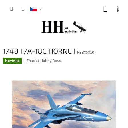
Přejít
NÁKUP
na
obsah
KOŠÍK
1/48 F/A-18C HORNET
HBB85810
Značka:
Hobby Boss
Novinka