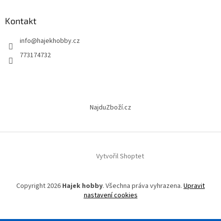
p
a
Kontakt
t
info
@
hajekhobby.cz
í
773174732
NajduZboží.cz
Vytvořil Shoptet
Copyright 2026
Hajek hobby
. Všechna práva vyhrazena.
Upravit
nastavení cookies