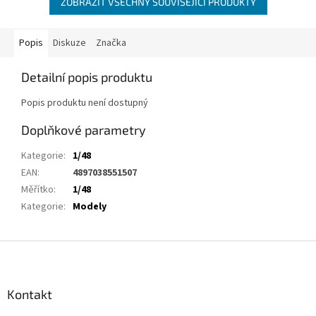
ZOBRAZIT VŠECHNY SOUVISEJÍCÍ PRODUKTY
Popis
Diskuze
Značka
Detailní popis produktu
Popis produktu není dostupný
Doplňkové parametry
Kategorie
:
1/48
EAN
:
4897038551507
Měřítko
:
1/48
Kategorie
:
Modely
Z
á
p
a
Kontakt
t