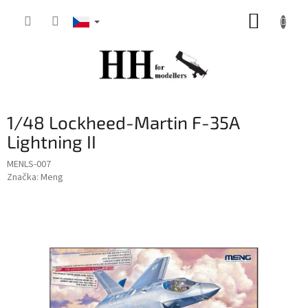
Přejít
NÁKUP
na
obsah
KOŠÍK
1/48 Lockheed-Martin F-35A
Lightning II
MENLS-007
Značka:
Meng