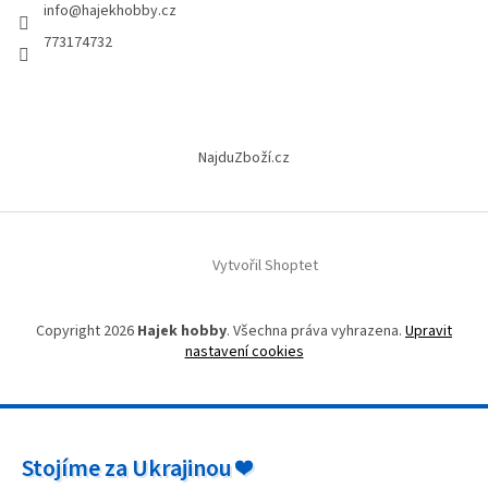
info
@
hajekhobby.cz
í
773174732
NajduZboží.cz
Vytvořil Shoptet
Copyright 2026
Hajek hobby
. Všechna práva vyhrazena.
Upravit
nastavení cookies
Stojíme za Ukrajinou ❤️