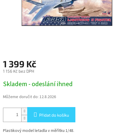
1 399 Kč
1 156 Kč bez DPH
Měrná
Skladem - odeslání ihned
cena:
Můžeme doručit do:
12.8.2026
Přidat do košíku
Plastikový model letadla v měřítku 1/48.