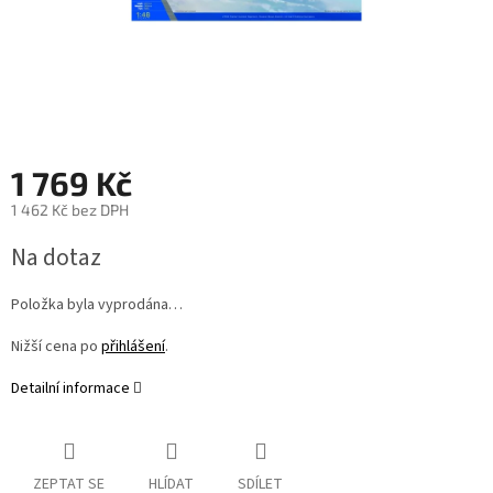
1 769 Kč
1 462 Kč bez DPH
Měrná
Na dotaz
cena:
Položka byla vyprodána…
Nižší cena po
přihlášení
.
Detailní informace
ZEPTAT SE
HLÍDAT
SDÍLET