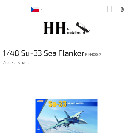
Přejít
NÁKUP
na
obsah
KOŠÍK
1/48 Su-33 Sea Flanker
KIN48062
Značka:
Kinetic