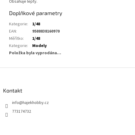
Obsahuje lepty.
Doplňkové parametry
Kategorie
:
1/48
EAN
:
9588838160970
Měřítko
:
1/48
Kategorie
:
Modely
Položka byla vyprodána…
Z
á
p
a
Kontakt
t
info
@
hajekhobby.cz
í
773174732