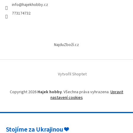
info
@
hajekhobby.cz
í
773174732
NajduZboží.cz
Vytvořil Shoptet
Copyright 2026
Hajek hobby
. Všechna práva vyhrazena.
Upravit
nastavení cookies
Stojíme za Ukrajinou ❤️