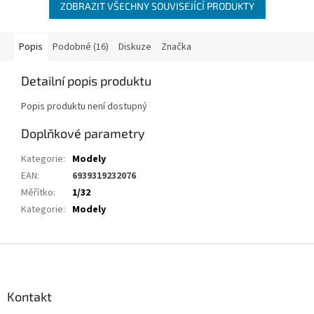
ZOBRAZIT VŠECHNY SOUVISEJÍCÍ PRODUKTY
Popis
Podobné (16)
Diskuze
Značka
Detailní popis produktu
Popis produktu není dostupný
Doplňkové parametry
Kategorie
:
Modely
EAN
:
6939319232076
Měřítko
:
1/32
Kategorie
:
Modely
Z
á
p
a
Kontakt
t