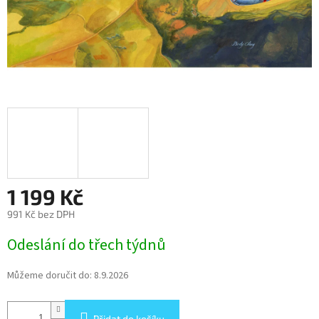
1 199 Kč
991 Kč bez DPH
Měrná
Odeslání do třech týdnů
cena:
Můžeme doručit do:
8.9.2026
Přidat do košíku