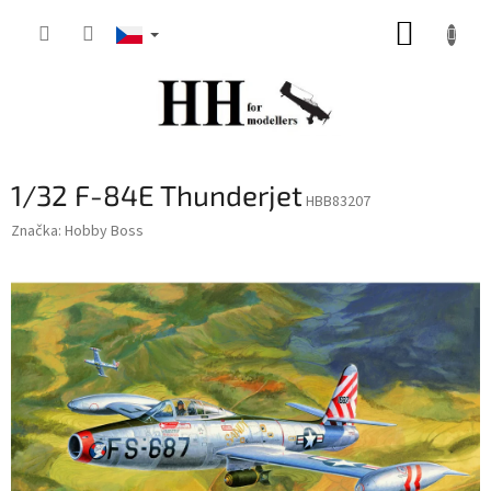
Přejít
NÁKUP
na
obsah
KOŠÍK
1/32 F-84E Thunderjet
HBB83207
Značka:
Hobby Boss