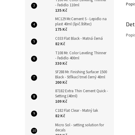
T106 Mr. Color Leveling Thinner
Popi
- ředidlo 110ml
135 Kč
MC129 Mr.Cement S - Lepidlo na
Det
plast 40ml (špič.štětec)
175 Kč
Popi
C033 Flat Black - Matná černá
82 Kč
T108 Mr. Color Leveling Thinner
- ředidlo 400ml
330 Kč
SF288 Mr. Finishing Surfacer 1500
Black - Stříkací tmel černý 40ml
200 Kč
87182 Extra Thin Cement Quick -
Setting (40ml)
109 Kč
C182 Flat Clear - Matný lak
82 Kč
Micro Sol - setting solution for
decals