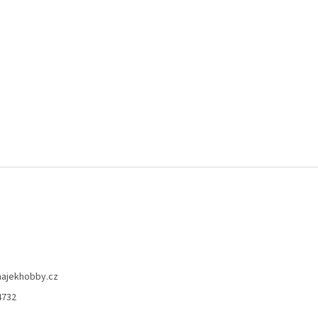
hajekhobby.cz
4732