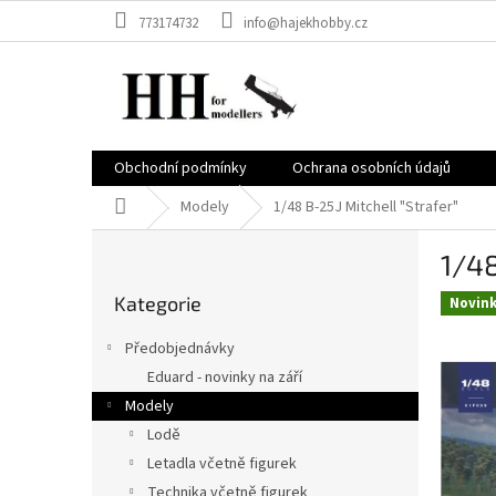
Přejít
773174732
info@hajekhobby.cz
na
obsah
Obchodní podmínky
Ochrana osobních údajů
Domů
Modely
1/48 B-25J Mitchell "Strafer"
P
1/48
o
Přeskočit
s
Kategorie
kategorie
Novin
t
r
Předobjednávky
a
Eduard - novinky na září
n
Modely
n
í
Lodě
p
Letadla včetně figurek
a
Technika včetně figurek