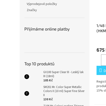
Výprodejové položky
Značky
1/48
Přijímáme online platby
(HKM
675
Top 10 produktů
D
GX100 Super Clear III - Lesklý lak
III (18ml)
105 Kč
Regist
produk
SM201 Mr. Color Super Metallic
15% sl
Colors II (10 ml) Super Fine Silver
II
130 Kč