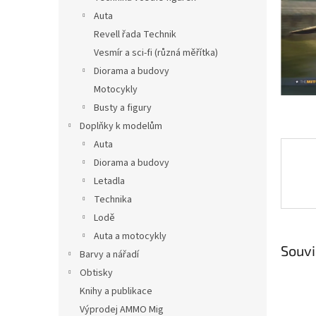
n
Auta
e
Revell řada Technik
l
Vesmír a sci-fi (různá měřítka)
Diorama a budovy
Motocykly
Busty a figury
Doplňky k modelům
Auta
Diorama a budovy
Letadla
Technika
Lodě
Auta a motocykly
Souvi
Barvy a nářadí
Obtisky
Knihy a publikace
Výprodej AMMO Mig