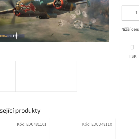
Nižší ce
TISK
sející produkty
Kód:
EDU481101
Kód:
EDUD48110