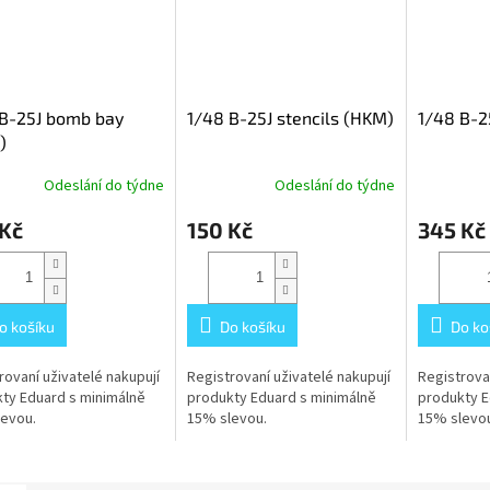
 B-25J bomb bay
1/48 B-25J stencils (HKM)
1/48 B-2
)
Odeslání do týdne
Odeslání do týdne
 Kč
150 Kč
345 Kč
o košíku
Do košíku
Do ko
rovaní uživatelé nakupují
Registrovaní uživatelé nakupují
Registrovan
ty Eduard s minimálně
produkty Eduard s minimálně
produkty E
evou.
15% slevou.
15% slevou