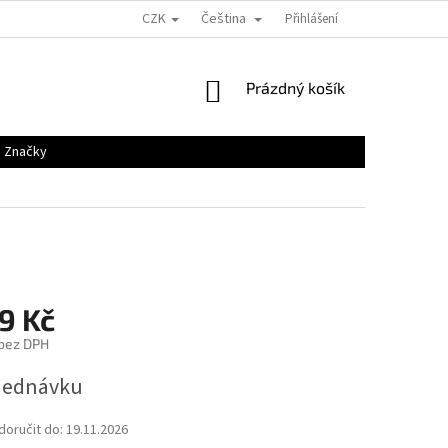
CZK
Čeština
Přihlášení
NÁKUPNÍ
Prázdný košík
KOŠÍK
Značky
9 Kč
 bez DPH
jednávku
oručit do:
19.11.2026