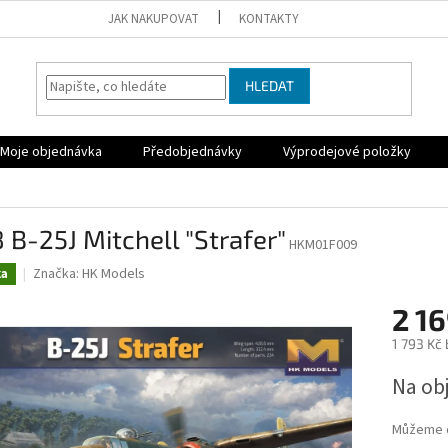
JAK NAKUPOVAT
KONTAKTY
HLEDAT
Moje objednávka
Předobjednávky
Výprodejové položky
 B-25J Mitchell "Strafer"
HKM01F009
Značka:
HK Models
ka
2 16
1 793 Kč
Měrná
Na ob
cena:
Můžeme d