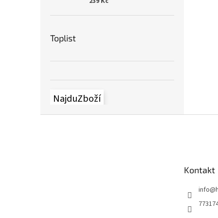
239 Kč
Toplist
NajduZboží
Z
á
p
a
t
Kontakt
í
info
@
77317