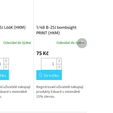
5J LööK (HKM)
1/48 B-25J bombsight
PRINT (HKM)
Další
Odeslání do týdne
Odeslání do týdne
produkt
75 Kč
šíku
Do košíku
í uživatelé nakupují
Registrovaní uživatelé nakupují
duard s minimálně
produkty Eduard s minimálně
.
15% slevou.