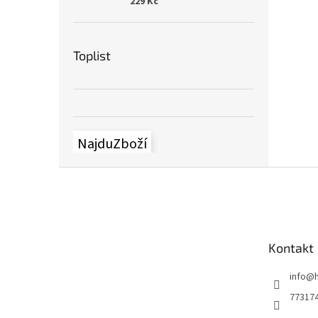
229 Kč
Toplist
NajduZboží
Z
á
p
a
t
Kontakt
í
info
@
77317