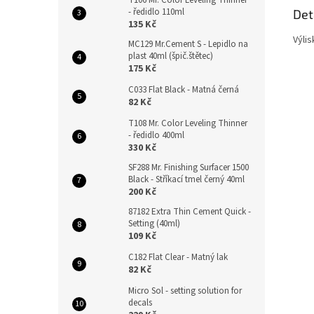
T106 Mr. Color Leveling Thinner
- ředidlo 110ml
Det
135 Kč
Výli
MC129 Mr.Cement S - Lepidlo na
plast 40ml (špič.štětec)
175 Kč
C033 Flat Black - Matná černá
82 Kč
T108 Mr. Color Leveling Thinner
- ředidlo 400ml
330 Kč
SF288 Mr. Finishing Surfacer 1500
Black - Stříkací tmel černý 40ml
200 Kč
87182 Extra Thin Cement Quick -
Setting (40ml)
109 Kč
C182 Flat Clear - Matný lak
82 Kč
Micro Sol - setting solution for
decals