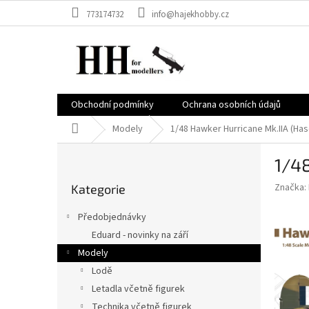
Přejít
773174732
info@hajekhobby.cz
na
obsah
Obchodní podmínky
Ochrana osobních údajů
Domů
Modely
1/48 Hawker Hurricane Mk.IIA (Ha
P
1/4
o
Přeskočit
s
Značka:
Kategorie
kategorie
t
r
Předobjednávky
a
Eduard - novinky na září
n
Modely
n
í
Lodě
p
Letadla včetně figurek
a
Technika včetně figurek