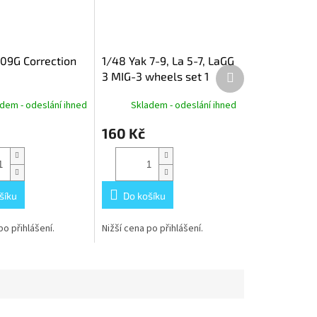
109G Correction
1/48 Yak 7-9, La 5-7, LaGG
Další
3 MIG-3 wheels set 1
produkt
dem - odeslání ihned
Skladem - odeslání ihned
160 Kč
šíku
Do košíku
po přihlášení.
Nižší cena po přihlášení.