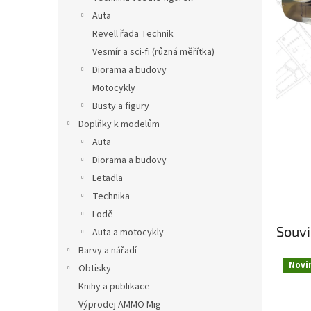
n
Auta
e
Revell řada Technik
l
Vesmír a sci-fi (různá měřítka)
Diorama a budovy
Motocykly
Busty a figury
Doplňky k modelům
Auta
Diorama a budovy
Letadla
Technika
Lodě
Souvi
Auta a motocykly
Barvy a nářadí
Novi
Obtisky
Knihy a publikace
Výprodej AMMO Mig