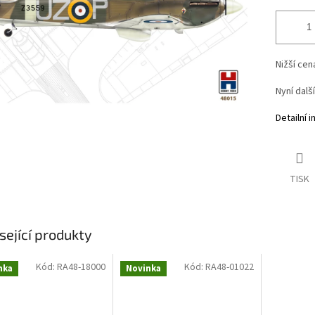
Nižší ce
Nyní dalš
Detailní 
TISK
sející produkty
Kód:
RA48-18000
Kód:
RA48-01022
nka
Novinka