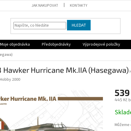
JAK NAKUPOVAT
KONTAKTY
HLEDAT
Moje objednávka
Předobjednávky
Výprodejové položky
segawa)
8 Hawker Hurricane Mk.IIA (Hasegawa)
Hobby 2000
539
445 Kč 
Měrná
Sklad
cena:
Můžeme d