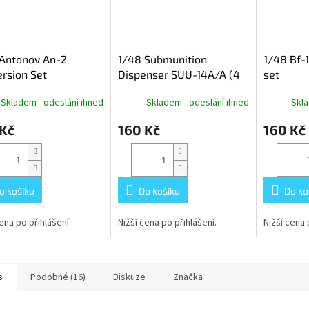
 Antonov An-2
1/48 Submunition
1/48 Bf-
rsion Set
Dispenser SUU-14A/A (4
set
pcs.)
Skladem - odeslání ihned
Skladem - odeslání ihned
Skla
 Kč
160 Kč
160 Kč
o košíku
Do košíku
Do ko
cena po přihlášení
Nižší cena po přihlášení.
Nižší cena 
s
Podobné (16)
Diskuze
Značka