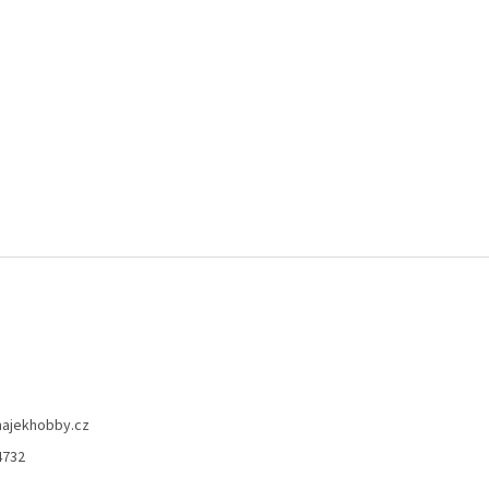
hajekhobby.cz
4732