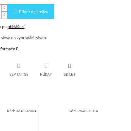
Přidat do košíku
na po
přihlášení
.
í sleva do vyprodání zásob.
informace
ZEPTAT SE
HLÍDAT
SDÍLET
Kód:
RA48-02003
Kód:
RA48-03034