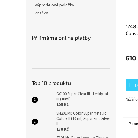
Výprodejové položky
Značky
1/48
Conve
Přijímáme online platby
610
Top 10 produktů
D
GX100 Super Clear III - Lesklý lak
III (18ml)
Nižší 
105 Kč
SM201 Mr. Color Super Metallic
Colors II (10 ml) Super Fine Silver
Popi
II
130 Kč