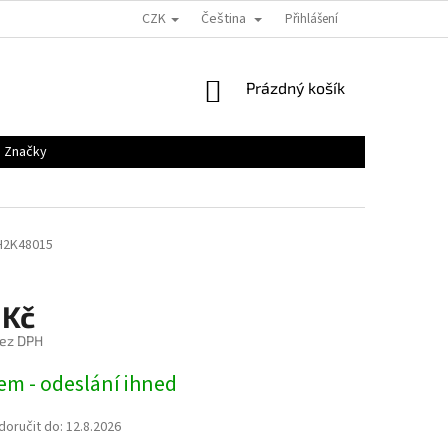
CZK
Čeština
Přihlášení
NÁKUPNÍ
Prázdný košík
KOŠÍK
Značky
H2K48015
 Kč
bez DPH
em - odeslání ihned
oručit do:
12.8.2026