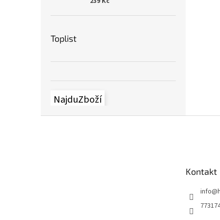
239 Kč
Toplist
NajduZboží
Z
á
p
a
t
Kontakt
í
info
@
77317