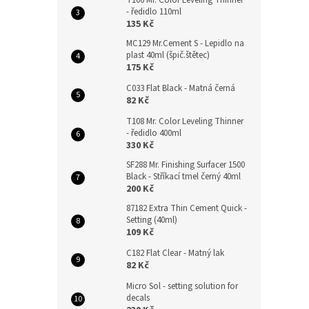
T106 Mr. Color Leveling Thinner
- ředidlo 110ml
135 Kč
MC129 Mr.Cement S - Lepidlo na
plast 40ml (špič.štětec)
175 Kč
C033 Flat Black - Matná černá
82 Kč
T108 Mr. Color Leveling Thinner
- ředidlo 400ml
330 Kč
SF288 Mr. Finishing Surfacer 1500
Black - Stříkací tmel černý 40ml
200 Kč
87182 Extra Thin Cement Quick -
Setting (40ml)
109 Kč
C182 Flat Clear - Matný lak
82 Kč
Micro Sol - setting solution for
decals