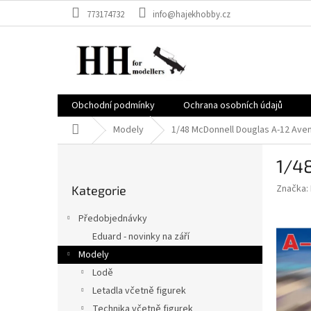
Přejít
773174732
info@hajekhobby.cz
na
obsah
Obchodní podmínky
Ochrana osobních údajů
Domů
Modely
1/48 McDonnell Douglas A-12 Aven
P
1/48
o
Přeskočit
s
Značka:
Kategorie
kategorie
t
r
Předobjednávky
a
Eduard - novinky na září
n
Modely
n
í
Lodě
p
Letadla včetně figurek
a
Technika včetně figurek