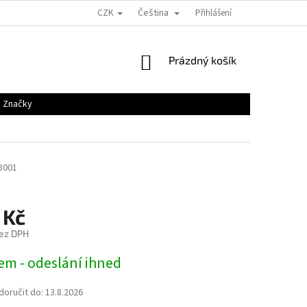
CZK
Čeština
Přihlášení
NÁKUPNÍ
Prázdný košík
KOŠÍK
Značky
8001
 Kč
ez DPH
em - odeslání ihned
oručit do:
13.8.2026