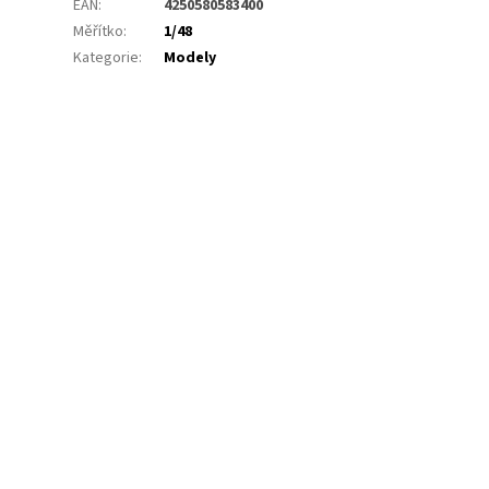
EAN
:
4250580583400
Měřítko
:
1/48
Kategorie
:
Modely