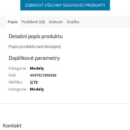
ZOBRAZIT VŠECHNY SOUVISEJÍCÍ PRODUKTY
Popis
Podobné (16)
Diskuze
Značka
Detailní popis produktu
Popis produktu není dostupný
Doplňkové parametry
Kategorie
:
Modely
EAN
:
6947917000386
Měřítko
:
1/72
Kategorie
:
Modely
Z
á
p
a
Kontakt