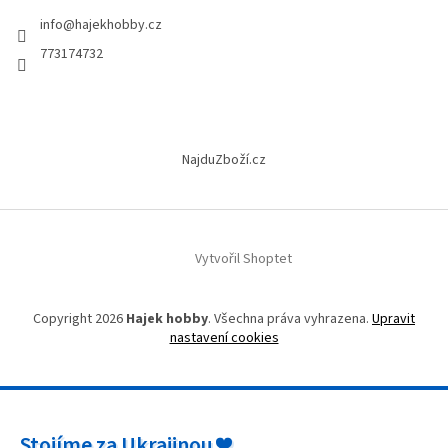
t
info
@
hajekhobby.cz
í
773174732
NajduZboží.cz
Vytvořil Shoptet
Copyright 2026
Hajek hobby
. Všechna práva vyhrazena.
Upravit
nastavení cookies
Stojíme za Ukrajinou ❤️