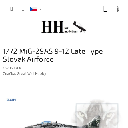
Přejít
NÁKUP
na
obsah
KOŠÍK
1/72 MiG-29AS 9-12 Late Type
Slovak Airforce
GWHS7208
Značka:
Great Wall Hobby