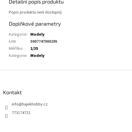
Detailní popis produktu
Popis produktu není dostupný
Doplňkové parametry
Kategorie
:
Modely
EAN
:
5907747900295
Měřítko
:
1/35
Kategorie
:
Modely
Z
á
p
a
Kontakt
t
info
@
hajekhobby.cz
í
773174732