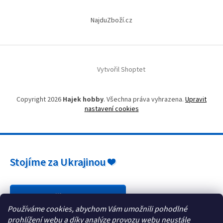
NajduZboží.cz
Vytvořil Shoptet
Copyright 2026
Hajek hobby
. Všechna práva vyhrazena.
Upravit
nastavení cookies
Stojíme za Ukrajinou ❤️
Jak a čím pomoci »
Používáme cookies, abychom Vám umožnili pohodlné
prohlížení webu a díky analýze provozu webu neustále