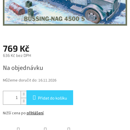
769 Kč
636 Kč bez DPH
Měrná
Na objednávku
cena:
Můžeme doručit do:
16.11.2026
Přidat do košíku
Nižší cena po
přihlášení
.