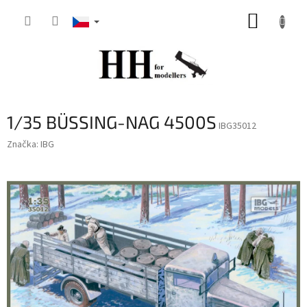
Přejít
NÁKUP
na
obsah
KOŠÍK
1/35 BÜSSING-NAG 4500S
IBG35012
Značka:
IBG