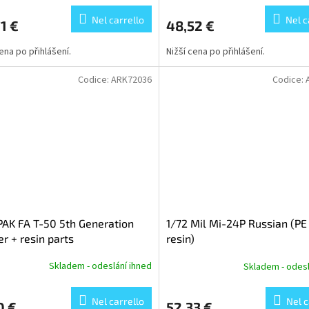
Nel carrello
Nel c
1 €
48,52 €
cena po přihlášení.
Nižší cena po přihlášení.
Codice:
ARK72036
Codice:
PAK FA T-50 5th Generation
1/72 Mil Mi-24P Russian (PE
er + resin parts
resin)
Skladem - odeslání ihned
Skladem - odesl
Nel carrello
Nel c
0 €
52,33 €