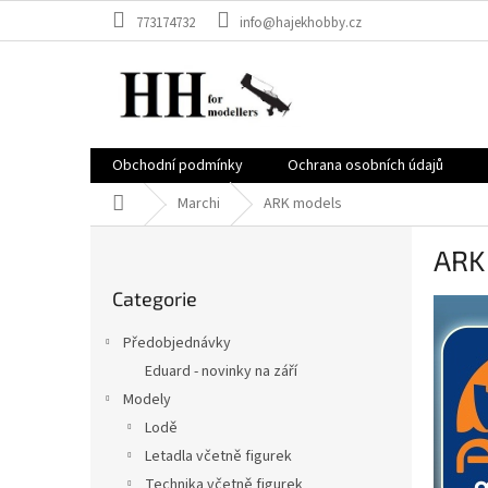
Vai
773174732
info@hajekhobby.cz
al
contenuto
Obchodní podmínky
Ochrana osobních údajů
Casa
Marchi
ARK models
B
ARK
a
Saltare
r
Categorie
le
r
categorie
a
Předobjednávky
l
Eduard - novinky na září
a
Modely
t
e
Lodě
r
Letadla včetně figurek
a
Technika včetně figurek