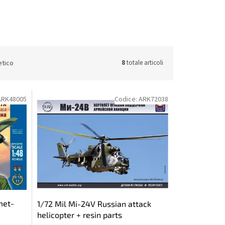
etico
8
totale articoli
ARK48005
Codice:
ARK72038
met-
1/72 Mil Mi-24V Russian attack
helicopter + resin parts