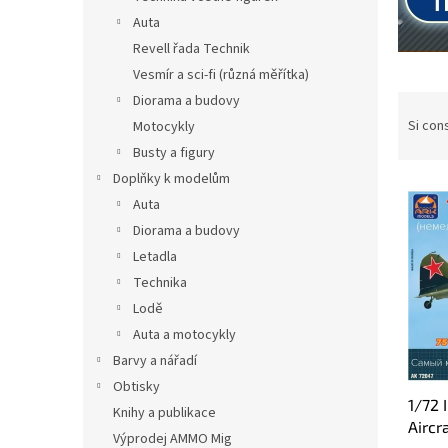
l
Auta
e
Revell řada Technik
Vesmír a sci-fi (různá měřítka)
O
Diorama a budovy
r
Si cons
Motocykly
d
Busty a figury
i
Doplňky k modelům
E
n
Auta
l
a
e
Diorama a budovy
m
n
e
Letadla
c
n
Technika
o
t
Lodě
d
o
Auta a motocykly
e
d
Barvy a nářadí
i
e
p
i
Obtisky
1/72 
r
p
Knihy a publikace
Aircr
o
r
Výprodej AMMO Mig