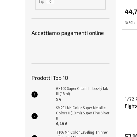
Tip
0
44,7
Nižší 
Accettiamo pagamenti online
Prodotti Top 10
GX100 Super Clear III - Lesklý lak
III (18ml)
1/72 
5 €
Fight
SM201 Mr. Color Super Metallic
Colors II (10 ml) Super Fine Silver
II
6,19 €
T106 Mr. Color Leveling Thinner
57,1