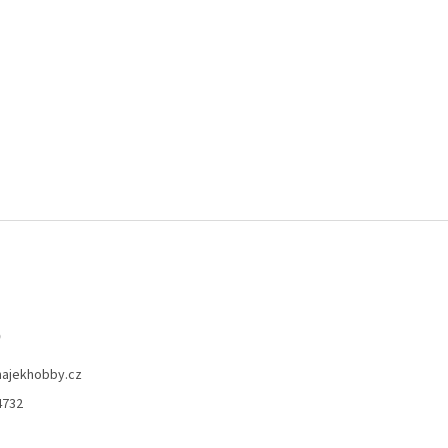
o
hajekhobby.cz
4732