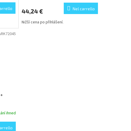
arrello
Nel carrello
44,24 €
Nižší cena po přihlášení.
ARK72045
 +
ání ihned
arrello