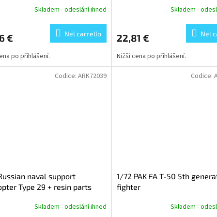
Skladem - odeslání ihned
Skladem - odesl
Nel carrello
Nel c
6 €
22,81 €
cena po přihlášení.
Nižší cena po přihlášení.
Codice:
ARK72039
Codice:
Russian naval support
1/72 PAK FA T-50 5th genera
opter Type 29 + resin parts
fighter
Skladem - odeslání ihned
Skladem - odesl