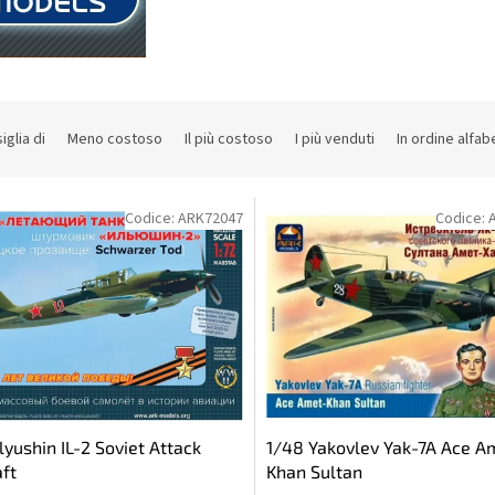
iglia di
Meno costoso
Il più costoso
I più venduti
In ordine alfab
Codice:
ARK72047
Codice:
Ilyushin IL-2 Soviet Attack
1/48 Yakovlev Yak-7A Ace A
aft
Khan Sultan