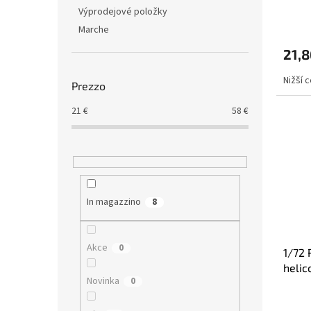
d
o
Výprodejové položky
o
d
Marche
t
o
t
t
21,8
i
t
i
Nižší 
Prezzo
21
€
58
€
In magazzino
8
Akce
0
1/72 
helic
Novinka
0