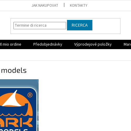
JAK NAKUPOVAT
KONTAKTY
RICERCA
Il mio ordine
Předobjednávky
Výprodejové položky
Mar
 models