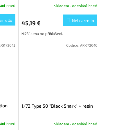
ání ihned
Skladem - odeslání ihned
arrello
Nel carrello
45,19 €
Nižší cena po přihlášení.
ARK72041
Codice:
ARK72040
tion
1/72 Type 50 "Black Shark" + resin
ání ihned
Skladem - odeslání ihned