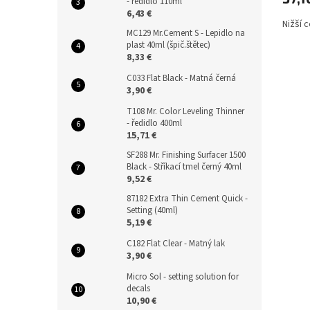
- ředidlo 110ml
6,43 €
Nižší 
MC129 Mr.Cement S - Lepidlo na
plast 40ml (špič.štětec)
8,33 €
C033 Flat Black - Matná černá
3,90 €
T108 Mr. Color Leveling Thinner
- ředidlo 400ml
15,71 €
SF288 Mr. Finishing Surfacer 1500
Black - Stříkací tmel černý 40ml
9,52 €
87182 Extra Thin Cement Quick -
Setting (40ml)
5,19 €
C182 Flat Clear - Matný lak
3,90 €
Micro Sol - setting solution for
decals
10,90 €