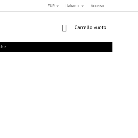
EUR
Italiano
Accesso
CARRELLO
Carrello vuoto
DELLA
SPESA
che