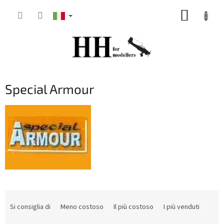
Vai
CARRE
al
contenuto
DELLA
SPESA
Special Armour
O
r
Si consiglia di
Meno costoso
Il più costoso
I più venduti
d