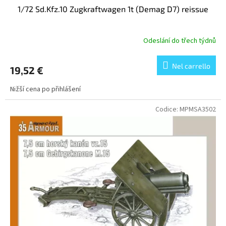
1/72 Sd.Kfz.10 Zugkraftwagen 1t (Demag D7) reissue
Odeslání do třech týdnů
Nel carrello
19,52 €
Nižší cena po přihlášení
Codice:
MPMSA3502