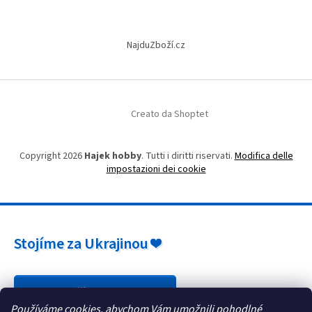
l
n
'
a
e
NajduZboží.cz
l
e
n
c
o
Creato da Shoptet
Copyright 2026
Hajek hobby
. Tutti i diritti riservati.
Modifica delle
impostazioni dei cookie
Stojíme za Ukrajinou ❤️
Jak a čím pomoci »
Používáme cookies, abychom Vám umožnili pohodlné