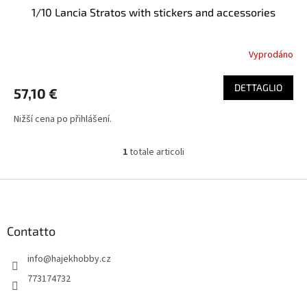
t
1/10 Lancia Stratos with stickers and accessories
t
i
i
Vyprodáno
DETTAGLIO
57,10 €
Nižší cena po přihlášení.
1
totale articoli
C
o
n
P
t
i
r
è
o
d
Contatto
l
i
l
info
@
hajekhobby.cz
p
i
d
a
773174732
e
g
l
i