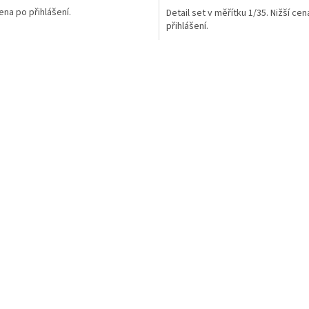
cena po přihlášení.
Detail set v měřítku 1/35. Nižší cen
přihlášení.
C
o
n
t
r
o
l
l
i
d
e
l
l
'
e
l
e
n
c
o