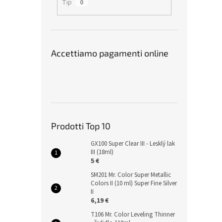
Tip
0
Accettiamo pagamenti online
Prodotti Top 10
GX100 Super Clear III - Lesklý lak
III (18ml)
5 €
SM201 Mr. Color Super Metallic
Colors II (10 ml) Super Fine Silver
II
6,19 €
T106 Mr. Color Leveling Thinner