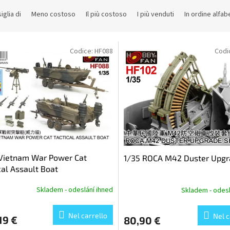
iglia di
Meno costoso
Il più costoso
I più venduti
In ordine alfab
Codice:
HF088
Codi
 Vietnam War Power Cat
1/35 ROCA M42 Duster Upgr
cal Assault Boat
Skladem - odeslání ihned
Skladem - odesl
Nel carrello
Nel c
19 €
80,90 €