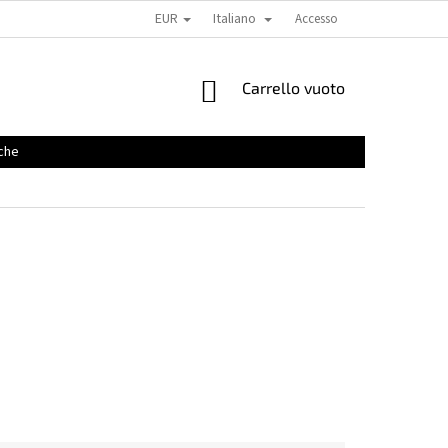
EUR
Italiano
Accesso
CARRELLO
Carrello vuoto
DELLA
SPESA
che