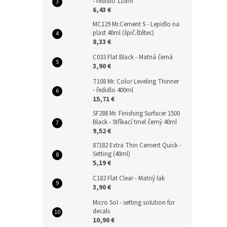
- ředidlo 110ml
6,43 €
MC129 Mr.Cement S - Lepidlo na
plast 40ml (špič.štětec)
8,33 €
C033 Flat Black - Matná černá
3,90 €
T108 Mr. Color Leveling Thinner
- ředidlo 400ml
15,71 €
SF288 Mr. Finishing Surfacer 1500
Black - Stříkací tmel černý 40ml
9,52 €
87182 Extra Thin Cement Quick -
Setting (40ml)
5,19 €
C182 Flat Clear - Matný lak
3,90 €
Micro Sol - setting solution for
decals
10,90 €