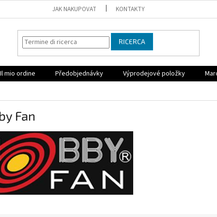
JAK NAKUPOVAT
KONTAKTY
RICERCA
Il mio ordine
Předobjednávky
Výprodejové položky
Mar
by Fan