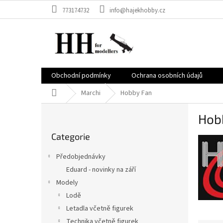
Vai
773174732
info@hajekhobby.cz
al
contenuto
Obchodní podmínky
Ochrana osobních údajů
Casa
Marchi
Hobby Fan
B
Hob
a
Saltare
r
Categorie
le
r
categorie
a
Předobjednávky
l
Eduard - novinky na září
a
Modely
t
e
Lodě
r
Letadla včetně figurek
a
Technika včetně figurek