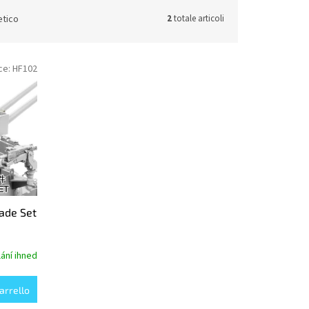
etico
2
totale articoli
ce:
HF102
ade Set
ání ihned
arrello