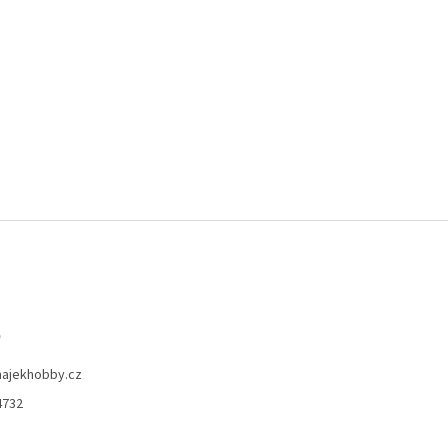
o
hajekhobby.cz
4732