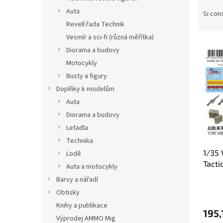
O
l
Auta
r
Si cons
e
d
Revell řada Technik
i
Vesmír a sci-fi (různá měřítka)
E
n
Diorama a budovy
l
a
Motocykly
e
m
Busty a figury
n
e
c
n
Doplňky k modelům
o
t
Auta
d
o
Diorama a budovy
e
d
Letadla
i
e
Technika
p
i
1/35
r
Lodě
p
Tacti
o
r
Auta a motocykly
d
o
Barvy a nářadí
o
d
Obtisky
t
o
Knihy a publikace
t
t
195,
Výprodej AMMO Mig
i
t