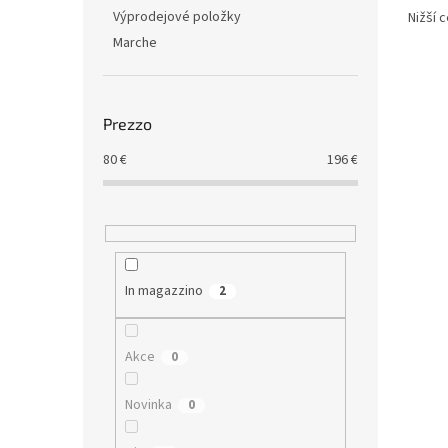
i
Výprodejové položky
Nižší 
Marche
Prezzo
80
€
196
€
In magazzino
2
Akce
0
Novinka
0