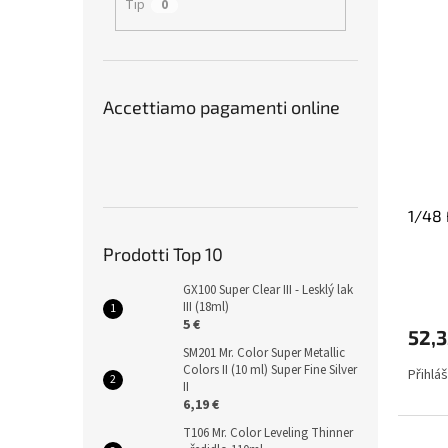
Tip
0
Accettiamo pagamenti online
1/48
Prodotti Top 10
GX100 Super Clear III - Lesklý lak
III (18ml)
5 €
52,3
SM201 Mr. Color Super Metallic
Colors II (10 ml) Super Fine Silver
Přihlá
II
6,19 €
T106 Mr. Color Leveling Thinner