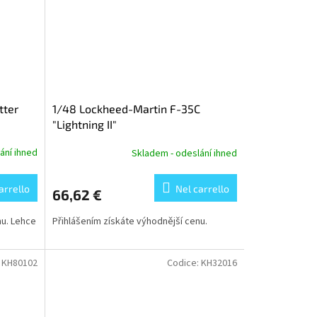
tter
1/48 Lockheed-Martin F-35C
"Lightning II"
ání ihned
Skladem - odeslání ihned
arrello
Nel carrello
66,62 €
nu. Lehce
Přihlášením získáte výhodnější cenu.
:
KH80102
Codice:
KH32016