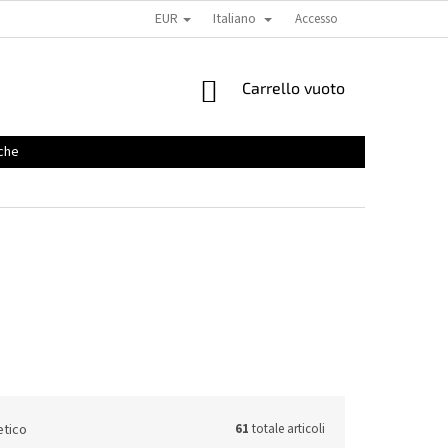
EUR
Italiano
Accesso
CARRELLO
Carrello vuoto
DELLA
SPESA
che
etico
61
totale articoli