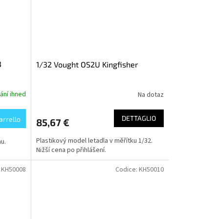
B
1/32 Vought OS2U Kingfisher
ání ihned
Na dotaz
DETTAGLIO
arrello
85,67 €
Plastikový model letadla v měřítku 1/32.
u.
Nižší cena po přihlášení.
:
KH50008
Codice:
KH50010