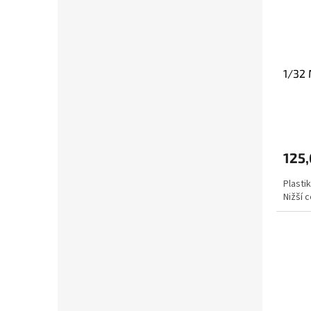
1/32
125,
Plasti
Nižší 