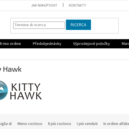
JAK NAKUPOVAT
KONTAKTY
RICERCA
Il mio ordine
Předobjednávky
Výprodejové položky
Mar
y Hawk
iglia di
Meno costoso
Il più costoso
I più venduti
In ordine alfab