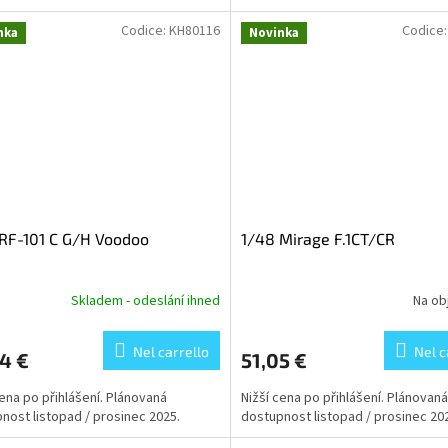
Codice:
KH80116
Codice
nka
Novinka
RF-101 C G/H Voodoo
1/48 Mirage F.1CT/CR
Skladem - odeslání ihned
Na ob
Nel carrello
Nel c
4 €
51,05 €
cena po přihlášení. Plánovaná
Nižší cena po přihlášení. Plánovaná
nost listopad / prosinec 2025.
dostupnost listopad / prosinec 20