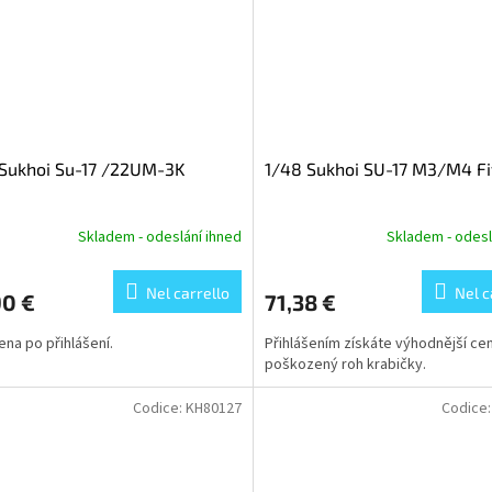
Sukhoi Su-17 /22UM-3K
1/48 Sukhoi SU-17 M3/M4 Fi
Skladem - odeslání ihned
Skladem - odesl
Nel carrello
Nel c
90 €
71,38 €
cena po přihlášení.
Přihlášením získáte výhodnější ce
poškozený roh krabičky.
Codice:
KH80127
Codice