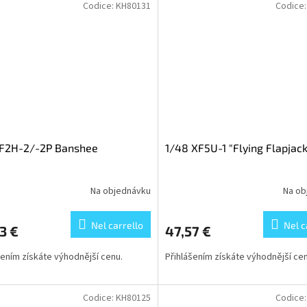
Codice:
KH80131
Codice
 F2H-2/-2P Banshee
1/48 XF5U-1 "Flying Flapjack
Na objednávku
Na ob
Nel carrello
Nel c
3 €
47,57 €
šením získáte výhodnější cenu.
Přihlášením získáte výhodnější cen
Codice:
KH80125
Codice