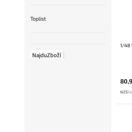
Toplist
1/48 
NajduZboží
80,
Nižší 