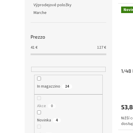
Výprodejové položky
Novi
Marche
Prezzo
41
€
127
€
1/48 
In magazzino
24
Akce
0
53,8
Nižší 
Novinka
4
dostup