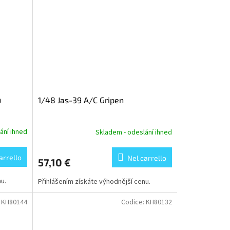
n
1/48 Jas-39 A/C Gripen
ání ihned
Skladem - odeslání ihned
arrello
Nel carrello
57,10 €
u.
Přihlášením získáte výhodnější cenu.
:
KH80144
Codice:
KH80132