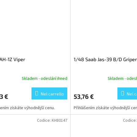
AH-1Z Viper
1/48 Saab Jas-39 B/D Gripe
Skladem - odeslání ihned
Skladem - odesl
Nel carrello
Nel c
3 €
53,76 €
šením získáte výhodnější cenu.
Přihlášením získáte výhodnější cen
Codice:
KH80147
Codice