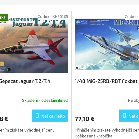
Codice:
KH80105
Codice
nka
Sepecat Jaguar T.2/T.4
1/48 MiG-25RB/RBT Foxbat
Skladem - odeslání ihned
Na ob
Nel carrello
Nel c
8 €
77,10 €
šením získáte výhodnější cenu.
Přihlášením získáte výhodnější cen
Poškozená krabička.