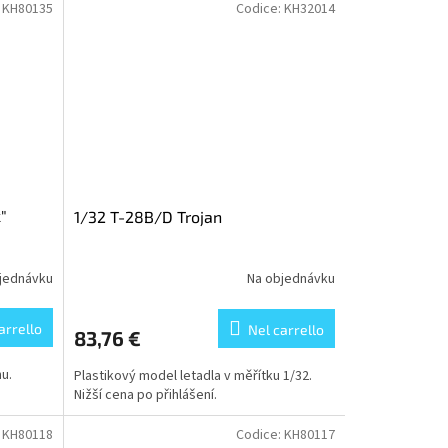
:
KH80135
Codice:
KH32014
"
1/32 T-28B/D Trojan
jednávku
Na objednávku
arrello
Nel carrello
83,76 €
u.
Plastikový model letadla v měřítku 1/32.
Nižší cena po přihlášení.
:
KH80118
Codice:
KH80117