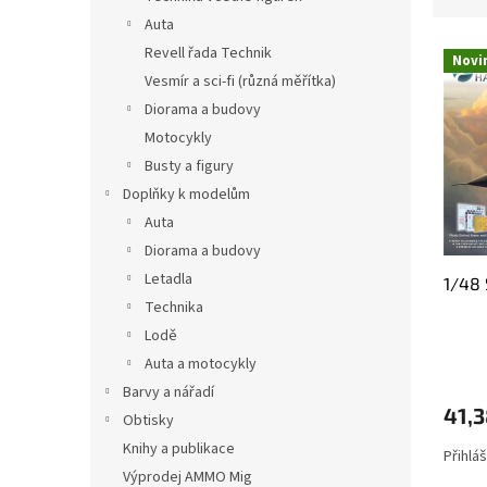
d
l
i
Auta
e
E
n
Revell řada Technik
Novi
l
a
Vesmír a sci-fi (různá měřítka)
e
m
Diorama a budovy
n
e
Motocykly
c
n
o
Busty a figury
t
d
o
Doplňky k modelům
e
d
Auta
i
e
Diorama a budovy
p
i
Letadla
1/48 
r
p
Technika
o
r
d
o
Lodě
o
d
Auta a motocykly
t
o
Barvy a nářadí
t
t
41,3
Obtisky
i
t
Knihy a publikace
i
Přihlá
Výprodej AMMO Mig