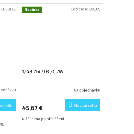
:
KH80111
Codice:
KH80109
Novinka
1/48 Zhi-9 B /C /W
jednávku
Na objednávku
arrello
Nel carrello
45,67 €
Nižší cena po přihlášení.
25.