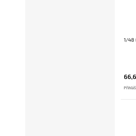
1/48
66,6
Přihlá