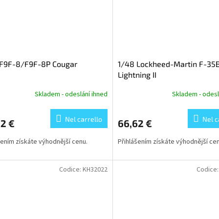
 F9F-8/F9F-8P Cougar
1/48 Lockheed-Martin F-35
Lightning II
Skladem - odeslání ihned
Skladem - odesl
Nel carrello
Nel c
2 €
66,62 €
šením získáte výhodnější cenu.
Přihlášením získáte výhodnější cen
Codice:
KH32022
Codice