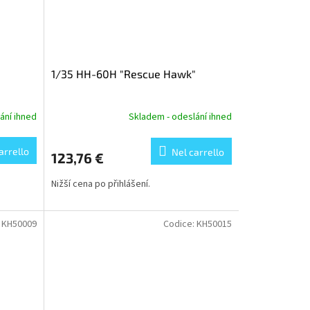
1/35 HH-60H "Rescue Hawk"
ání ihned
Skladem - odeslání ihned
arrello
Nel carrello
123,76 €
Nižší cena po přihlášení.
:
KH50009
Codice:
KH50015