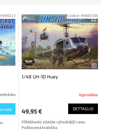
:
KH80113
Codice:
KH80154X
1/48 UH-1D Huey
jednávku
Vyprodáno
DETTAGLIO
arrello
49,95 €
Přihlášením získáte výhodnější cenu.
u.
Poškozená krabička.