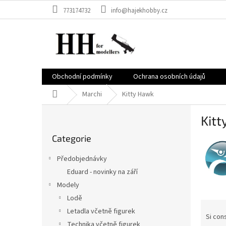
Vai
773174732
info@hajekhobby.cz
al
contenuto
Obchodní podmínky
Ochrana osobních údajů
Casa
Marchi
Kitty Hawk
B
Kitt
a
Saltare
r
Categorie
le
r
categorie
a
Předobjednávky
l
Eduard - novinky na září
a
Modely
t
e
Lodě
O
r
Letadla včetně figurek
r
Si cons
a
Technika včetně figurek