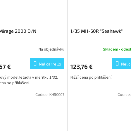
 Mirage 2000 D/N
1/35 MH-60R "Seahawk"
Na objednávku
Skladem - odesl
Nel carrello
Nel c
67 €
123,76 €
kový model letadla v měřítku 1/32.
Nižší cena po přihlášení.
cena po přihlášení.
Codice:
KH50007
Codice