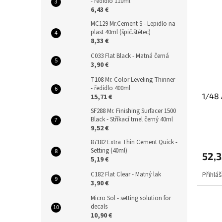
- ředidlo 110ml
6,43 €
MC129 Mr.Cement S - Lepidlo na
plast 40ml (špič.štětec)
8,33 €
C033 Flat Black - Matná černá
3,90 €
T108 Mr. Color Leveling Thinner
- ředidlo 400ml
1/48 
15,71 €
SF288 Mr. Finishing Surfacer 1500
Black - Stříkací tmel černý 40ml
9,52 €
87182 Extra Thin Cement Quick -
Setting (40ml)
52,3
5,19 €
C182 Flat Clear - Matný lak
Přihlá
3,90 €
Micro Sol - setting solution for
decals
10,90 €