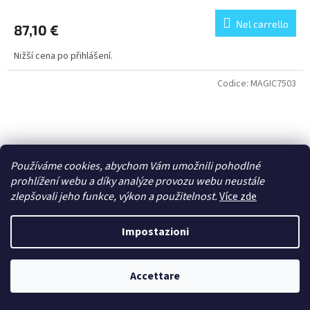
Nel carrello
87,10 €
Nižší cena po přihlášení.
Codice:
MAGIC7503
Používáme cookies, abychom Vám umožnili pohodlné
prohlížení webu a díky analýze provozu webu neustále
zlepšovali jeho funkce, výkon a použitelnost.
Více zde
Impostazioni
Accettare
1/35 Armed Robot Dog & RQ-20 UAV Set