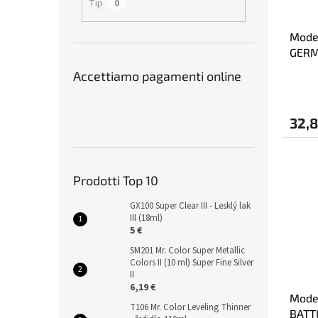
Tip
0
Model
GERM
Accettiamo pagamenti online
32,8
Prodotti Top 10
GX100 Super Clear III - Lesklý lak
III (18ml)
5 €
SM201 Mr. Color Super Metallic
Colors II (10 ml) Super Fine Silver
II
6,19 €
Model
T106 Mr. Color Leveling Thinner
BATTL