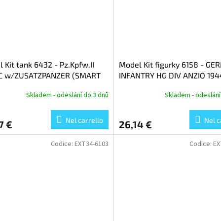
 Kit tank 6432 - Pz.Kpfw.II
Model Kit figurky 6158 - G
.C w/ZUSATZPANZER (SMART
INFANTRY HG DIV ANZIO 1944
1:35)
Skladem - odeslání do 3 dnů
Skladem - odeslání
Nel carrello
Nel c
7 €
26,14 €
Codice:
EXT34-6103
Codice:
EX