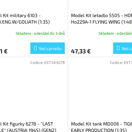
 Kit military 6103 -
Model Kit letadlo 5505 - H
.ENG.W/GOLIATH (1:35)
Ho229A-1 FLYING WING (1:48
Skladem - odeslání do 3 dnů
Skladem - odeslání
Nel carrello
Nel c
1 €
47,33 €
Codice:
EXT34-6278
Codice:
EXT
 Kit figurky 6278 - "LAST
Model Kit tank MD006 - TIGE
E" (AUSTRIA 1945) (GEN2)
EARLY PRODUCTION (1:35)