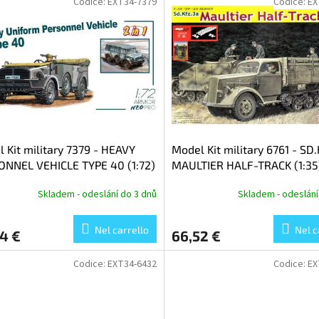
Codice:
EXT34-7379
Codice:
EX
 Kit military 7379 - HEAVY
Model Kit military 6761 - SD
ONNEL VEHICLE TYPE 40 (1:72)
MAULTIER HALF-TRACK (1:35
Skladem - odeslání do 3 dnů
Skladem - odeslání
Nel carrello
Nel c
4 €
66,52 €
Codice:
EXT34-6432
Codice:
EX