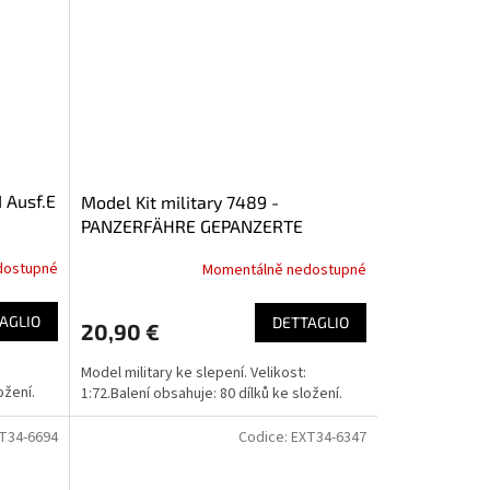
I Ausf.E
Model Kit military 7489 -
PANZERFÄHRE GEPANZERTE
LANDWASSERSCHLEPPER
dostupné
Momentálně nedostupné
PROTOTYPE Nr.1 (1:72)
AGLIO
DETTAGLIO
20,90 €
Model military ke slepení. Velikost:
ožení.
1:72.Balení obsahuje: 80 dílků ke složení.
T34-6694
Codice:
EXT34-6347