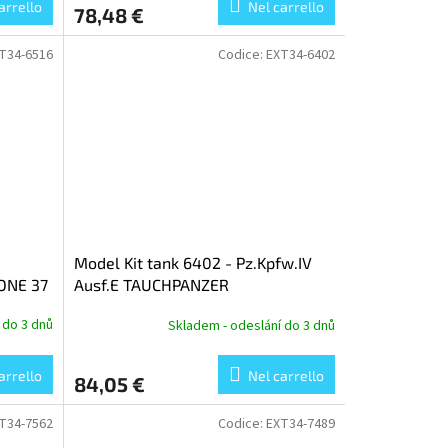
arrello
Nel carrello
78,48 €
T34-6516
Codice:
EXT34-6402
Model Kit tank 6402 - Pz.Kpfw.IV
NONE 37
Ausf.E TAUCHPANZER
w/BETRIEBSSTOFFANHÄNGER
 do 3 dnů
Skladem - odeslání do 3 dnů
(1:35)
arrello
Nel carrello
84,05 €
T34-7562
Codice:
EXT34-7489