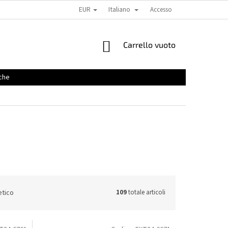
EUR
Italiano
Accesso
CARRELLO
Carrello vuoto
DELLA
SPESA
che
etico
109
totale articoli