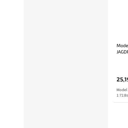
Model
JAGD
w/ZIM
25,1
Model 
1:72.B