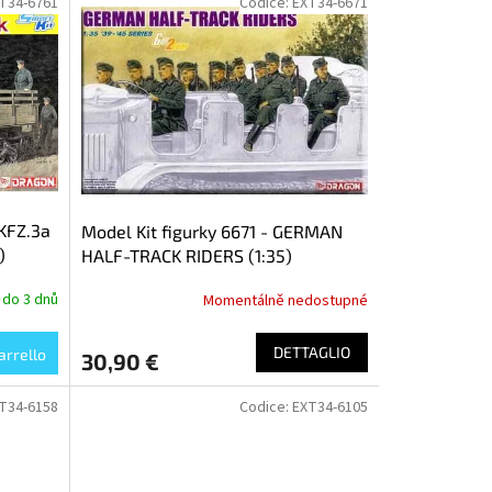
T34-6761
Codice:
EXT34-6671
.KFZ.3a
Model Kit figurky 6671 - GERMAN
)
HALF-TRACK RIDERS (1:35)
 do 3 dnů
Momentálně nedostupné
DETTAGLIO
arrello
30,90 €
T34-6158
Codice:
EXT34-6105