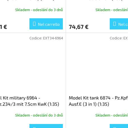
Skladem - odeslání do 3 dnů
Skladem - odeslání
Nel carrello
Nel c
1 €
74,67 €
Codice:
EXT34-6964
Codice:
EX
 Kit military 6964 -
Model Kit tank 6874 - Pz.Kp
z.234/3 mit 7.5cm KwK (1:35)
Ausf.E (3 in 1) (1:35)
Skladem - odeslání do 3 dnů
Skladem - odeslání