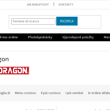
JAK NAKUPOVAT
KONTAKTY
RICERCA
Il mio ordine
Předobjednávky
Výprodejové položky
Mar
gon
iglia di
Meno costoso
Il più costoso
I più venduti
In ordine alfab