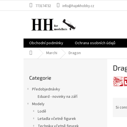
Vai
773174732
info@hajekhobby.cz
al
contenuto
Obchodní podmínky
Ochrana osobních údajů
Casa
Marchi
Dragon
B
Dra
a
Saltare
r
Categorie
le
r
categorie
a
Předobjednávky
l
Eduard - novinky na září
a
O
Modely
t
r
Si cons
e
Lodě
d
r
i
Letadla včetně figurek
a
E
n
Technika včetně figurek