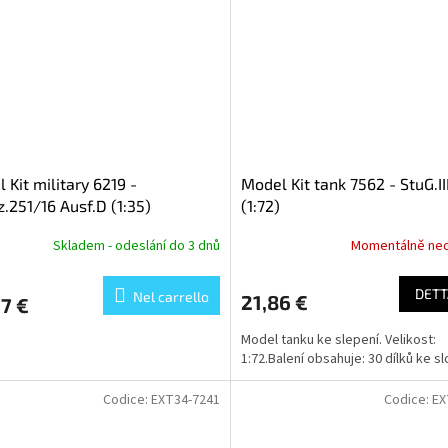
 Kit military 6219 -
Model Kit tank 7562 - StuG.II
z.251/16 Ausf.D (1:35)
(1:72)
Skladem - odeslání do 3 dnů
Momentálně ne
DETT
Nel carrello
21,86 €
7 €
Model tanku ke slepení. Velikost:
1:72.Balení obsahuje: 30 dílků ke sl
Codice:
EXT34-7241
Codice:
EX