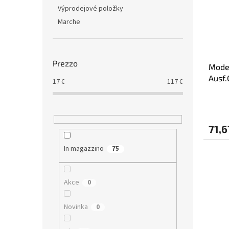
Výprodejové položky
Marche
Prezzo
Model
Ausf
17
€
117
€
KIT) (
71,6
In magazzino
75
Akce
0
Novinka
0