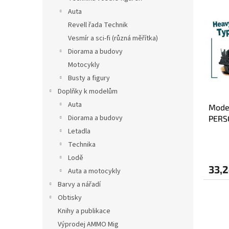
l
l
a
Auta
e
e
m
Revell řada Technik
n
e
Vesmír a sci-fi (různá měřítka)
c
n
Diorama a budovy
o
t
d
o
Motocykly
e
d
Busty a figury
i
e
Doplňky k modelům
p
i
Auta
Model
r
p
Diorama a budovy
PERS
o
r
d
o
Letadla
o
d
Technika
t
o
Lodě
t
t
33,2
Auta a motocykly
i
t
Barvy a nářadí
i
Obtisky
Knihy a publikace
Výprodej AMMO Mig