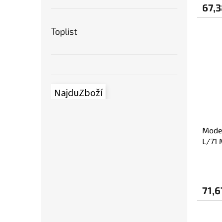
67,3
Toplist
NajduZboží
Model
L/71 
71,6