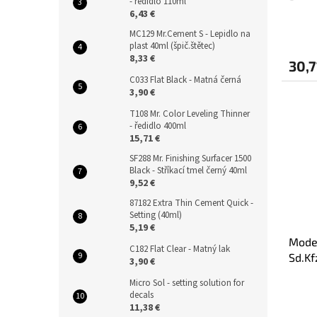
- ředidlo 110ml
(1:35)
6,43 €
MC129 Mr.Cement S - Lepidlo na
plast 40ml (špič.štětec)
8,33 €
30,7
C033 Flat Black - Matná černá
3,90 €
T108 Mr. Color Leveling Thinner
- ředidlo 400ml
15,71 €
SF288 Mr. Finishing Surfacer 1500
Black - Stříkací tmel černý 40ml
9,52 €
87182 Extra Thin Cement Quick -
Setting (40ml)
5,19 €
Model
C182 Flat Clear - Matný lak
Sd.Kf
3,90 €
Micro Sol - setting solution for
decals
11,38 €