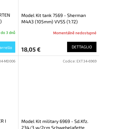
ORTEN
Model Kit tank 7569 - Sherman
)
M4A3 (105mm) VVSS (1:72)
 do 3 dnů
Momentálně nedostupné
DETTAGLIO
arrello
18,05 €
34-MD006
Codice:
EXT34-6969
R I
Model Kit military 6969 - Sd.Kfz.
234/3 w/2cm Schwebelafette