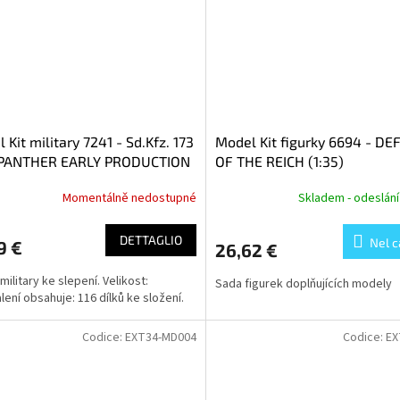
 Kit military 7241 - Sd.Kfz. 173
Model Kit figurky 6694 - D
PANTHER EARLY PRODUCTION
OF THE REICH (1:35)
MERIT (1:72)
Momentálně nedostupné
Skladem - odeslání
DETTAGLIO
Nel c
9 €
26,62 €
military ke slepení. Velikost:
Sada figurek doplňujících modely
alení obsahuje: 116 dílků ke složení.
Codice:
EXT34-MD004
Codice:
EX