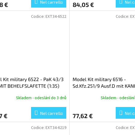
Nel carrello
Nel c
8 €
84,05 €
Codice:
EXT34-6522
Codice:
EX
 Kit military 6522 - PaK 43/3
Model Kit military 6516 -
MIT BEHELFSLAFETTE (1:35)
Sd.Kfz.251/9 Ausf.D mit KA
(1:35)
Skladem - odeslání do 3 dnů
Skladem - odeslání
Nel carrello
Nel c
7 €
77,62 €
Codice:
EXT34-6219
Codice:
EX