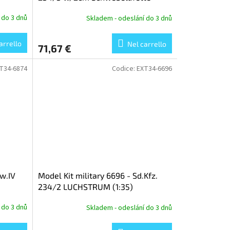
(2cm) (1:35)
 do 3 dnů
Skladem - odeslání do 3 dnů
arrello
Nel carrello
71,67 €
T34-6874
Codice:
EXT34-6696
fw.IV
Model Kit military 6696 - Sd.Kfz.
234/2 LUCHSTRUM (1:35)
 do 3 dnů
Skladem - odeslání do 3 dnů