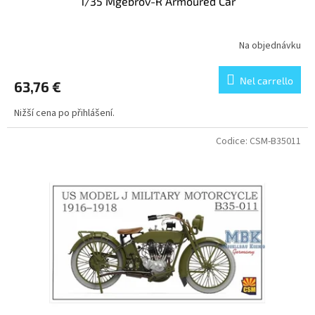
1/35 Mgebrov-R Armoured Car
Na objednávku
Nel carrello
63,76 €
Nižší cena po přihlášení.
Codice:
CSM-B35011