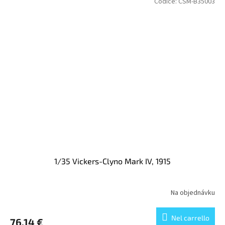
Codice:
CSM-B35003
1/35 Vickers-Clyno Mark IV, 1915
Na objednávku
Nel carrello
76,14 €