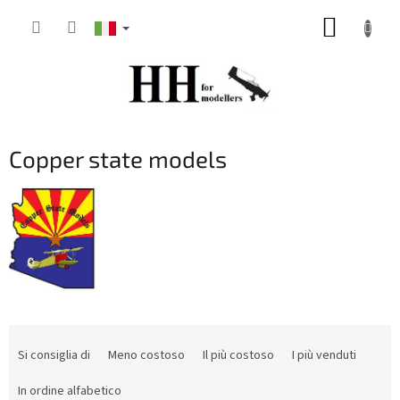
Vai
CARRE
al
contenuto
DELLA
SPESA
Copper state models
O
r
Si consiglia di
Meno costoso
Il più costoso
I più venduti
d
i
In ordine alfabetico