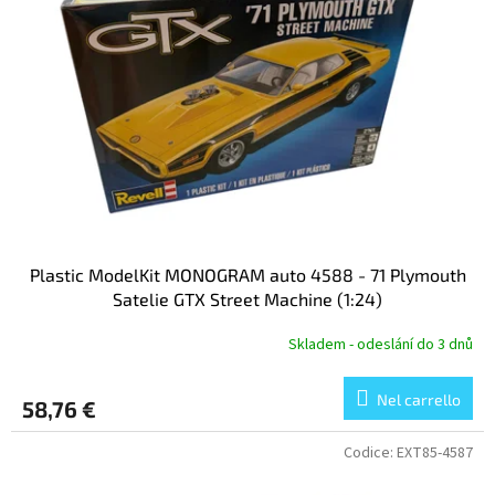
c
o
o
d
d
e
e
i
i
p
p
r
r
o
o
d
d
o
o
t
t
t
Plastic ModelKit MONOGRAM auto 4588 - 71 Plymouth
t
i
Satelie GTX Street Machine (1:24)
i
Skladem - odeslání do 3 dnů
Nel carrello
58,76 €
Codice:
EXT85-4587