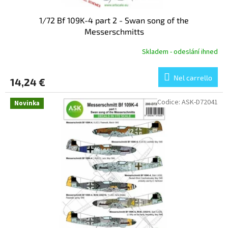
t
t
t
1/72 Bf 109K-4 part 2 - Swan song of the
t
i
Messerschmitts
i
Skladem - odeslání ihned
Nel carrello
14,24 €
Codice:
ASK-D72041
Novinka