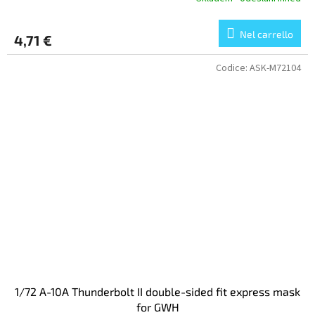
Nel carrello
4,71 €
Codice:
ASK-M72104
1/72 A-10A Thunderbolt II double-sided fit express mask
for GWH