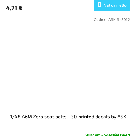
Nel carrello
4,71 €
Codice:
ASK-S48012
1/48 A6M Zero seat belts - 3D printed decals by ASK
Skladem - odeslání ihned