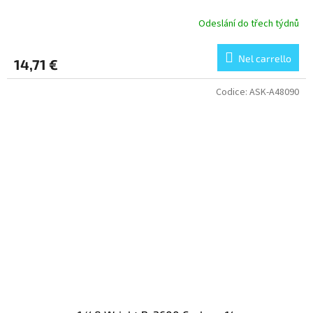
Odeslání do třech týdnů
Nel carrello
14,71 €
Codice:
ASK-A48090