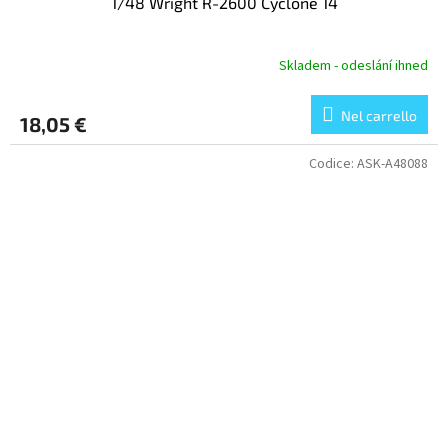
1/48 Wright R-2600 Cyclone 14
Skladem - odeslání ihned
Nel carrello
18,05 €
Codice:
ASK-A48088