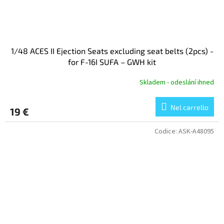
1/48 ACES II Ejection Seats excluding seat belts (2pcs) -
for F-16I SUFA – GWH kit
Skladem - odeslání ihned
Nel carrello
19 €
Codice:
ASK-A48095