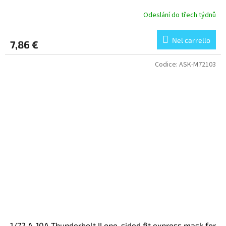
Odeslání do třech týdnů
Nel carrello
7,86 €
Codice:
ASK-M72103
1/72 A-10A Thunderbolt II one-sided fit express mask for