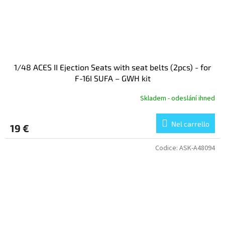
1/48 ACES II Ejection Seats with seat belts (2pcs) - for
F-16I SUFA – GWH kit
Skladem - odeslání ihned
Nel carrello
19 €
Codice:
ASK-A48094