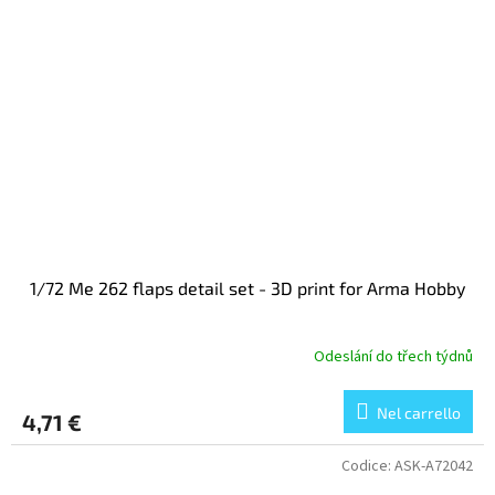
1/72 Me 262 flaps detail set - 3D print for Arma Hobby
Odeslání do třech týdnů
Nel carrello
4,71 €
Codice:
ASK-A72042