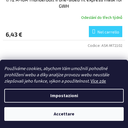
GWH
Odeslání do třech týdnů
Nel carrello
6,43 €
Codice:
ASK-M72102
Používáme cookies, abychom Vám umožnili pohodlné
prohlížení webu a díky analýze provozu webu neustále
zlepšovali jeho funkce, výkon a použitelnost.
Více zde
Impostazioni
Accettare