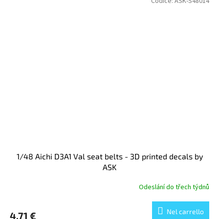
Codice:
ASK-S48014
1/48 Aichi D3A1 Val seat belts - 3D printed decals by
ASK
Odeslání do třech týdnů
Nel carrello
4,71 €