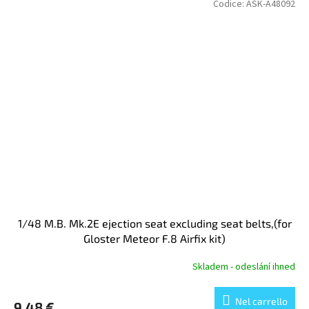
Codice:
ASK-A48092
1/48 M.B. Mk.2E ejection seat excluding seat belts,(for
Gloster Meteor F.8 Airfix kit)
Skladem - odeslání ihned
Nel carrello
9,48 €