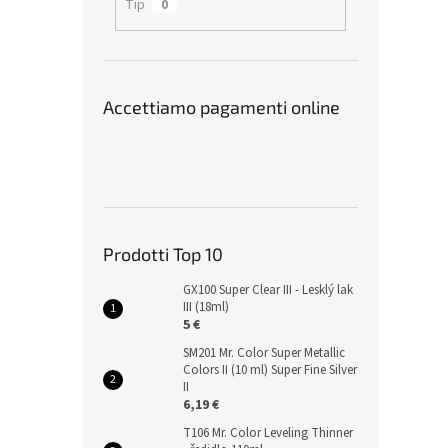
Tip
0
Accettiamo pagamenti online
Prodotti Top 10
GX100 Super Clear III - Lesklý lak
III (18ml)
5 €
SM201 Mr. Color Super Metallic
Colors II (10 ml) Super Fine Silver
II
6,19 €
T106 Mr. Color Leveling Thinner