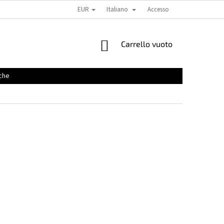
EUR
Italiano
Accesso
CARRELLO
Carrello vuoto
DELLA
SPESA
che