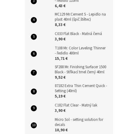
- ředidlo 110ml
6,43 €
MC129 Mr.Cement S - Lepidlo na
plast 40ml (špič.štětec)
8,33 €
C033 Flat Black - Matná černá
3,90 €
T108 Mr. Color Leveling Thinner
- ředidlo 400ml
15,71 €
SF288 Mr. Finishing Surfacer 1500
Black - Stříkací tmel černý 40ml
9,52 €
87182 Extra Thin Cement Quick -
Setting (40ml)
5,19 €
C182 Flat Clear - Matný lak
3,90 €
Micro Sol - setting solution for
decals
10,90 €