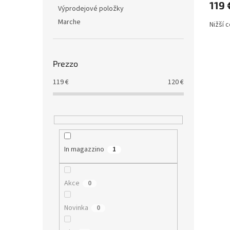
t
t
119 
Výprodejové položky
i
t
Marche
i
Nižší 
Prezzo
119
€
120
€
In magazzino
1
Akce
0
Novinka
0