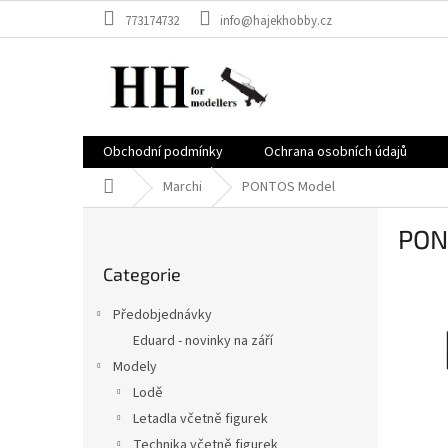
Vai
773174732
info@hajekhobby.cz
al
contenuto
Obchodní podmínky
Ochrana osobních údajů
Casa
Marchi
PONTOS Model
B
PON
a
Saltare
r
Categorie
le
r
categorie
a
Předobjednávky
l
Eduard - novinky na září
a
Modely
t
e
Lodě
r
Letadla včetně figurek
a
Technika včetně figurek