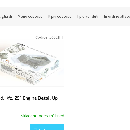
iglia di
Meno costoso
Il più costoso
I più venduti
In ordine alfab
Codice:
16001FT
Sd. Kfz. 251 Engine Detail Up
Skladem - odeslání ihned