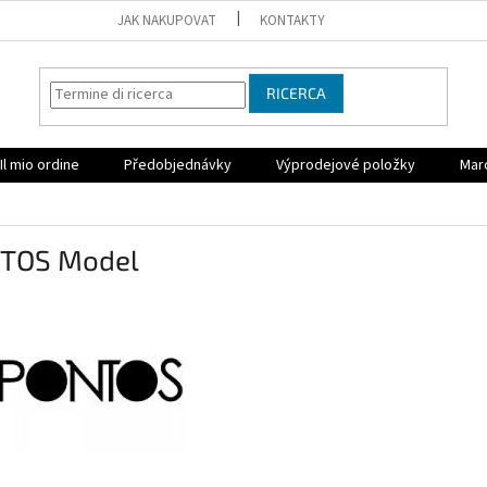
JAK NAKUPOVAT
KONTAKTY
RICERCA
Il mio ordine
Předobjednávky
Výprodejové položky
Mar
TOS Model