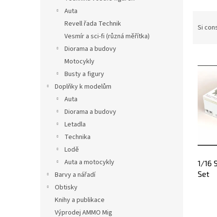
l
Auta
O
e
Revell řada Technik
r
Si cons
d
Vesmír a sci-fi (různá měřítka)
i
Diorama a budovy
E
n
Motocykly
l
a
Busty a figury
e
m
Doplňky k modelům
n
e
Auta
c
n
o
t
Diorama a budovy
d
o
Letadla
e
d
Technika
i
e
Lodě
p
i
Auta a motocykly
1/16 
r
p
Set
o
r
Barvy a nářadí
d
o
Obtisky
o
d
Knihy a publikace
t
o
Výprodej AMMO Mig