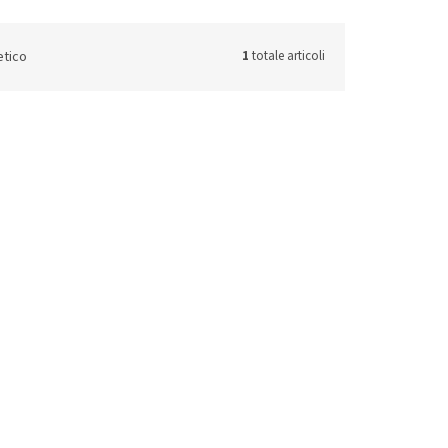
etico
1
totale articoli