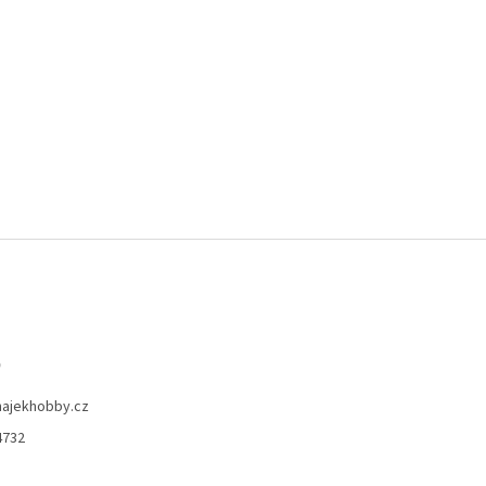
o
hajekhobby.cz
4732