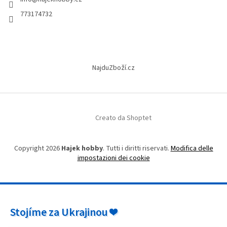
p
i
d
a
773174732
e
g
l
i
l
n
'
a
e
NajduZboží.cz
l
e
n
c
o
Creato da Shoptet
Copyright 2026
Hajek hobby
. Tutti i diritti riservati.
Modifica delle
impostazioni dei cookie
Stojíme za Ukrajinou ❤️