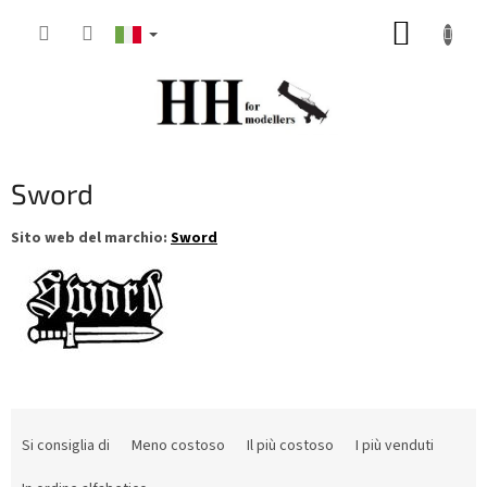
Vai
CARRE
al
contenuto
DELLA
SPESA
Sword
Sito web del marchio:
Sword
O
r
Si consiglia di
Meno costoso
Il più costoso
I più venduti
d