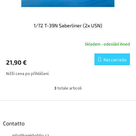
1/72 T-39N Saberliner (2x USN)
Skladem - odeslání ihned
Nel carrello
21,90 €
Nižší cena po přihlášení.
3
totale articoli
C
o
n
P
t
i
r
è
o
d
Contatto
l
i
l
info
@
hajekhobby.cz