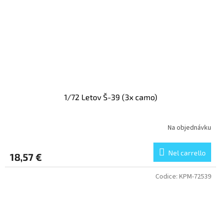
1/72 Letov Š-39 (3x camo)
Na objednávku
Nel carrello
18,57 €
Codice:
KPM-72539