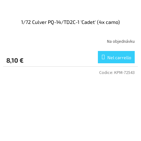
1/72 Culver PQ-14/TD2C-1 'Cadet' (4x camo)
Na objednávku
Nel carrello
8,10 €
Codice:
KPM-72543