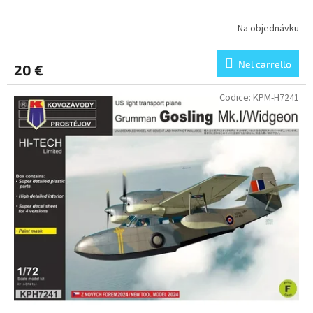
i
Na objednávku
Nel carrello
20 €
Codice:
KPM-H7241