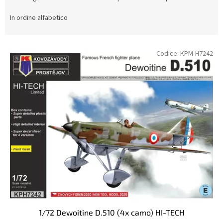
d
i
In ordine alfabetico
n
a
E
m
Codice:
KPM-H7242
l
e
e
n
n
t
c
o
o
d
d
e
e
i
i
p
p
r
r
o
o
d
d
o
o
t
t
t
1/72 Dewoitine D.510 (4x camo) HI-TECH
t
i