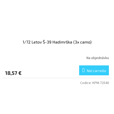
1/72 Letov Š-39 Hadimrška (3x camo)
Na objednávku
Nel carrello
18,57 €
Codice:
KPM-72540