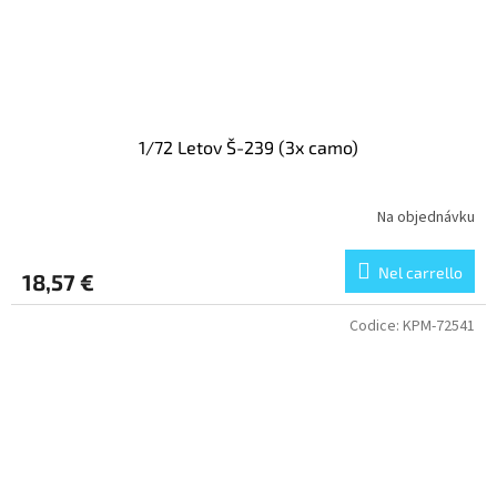
1/72 Letov Š-239 (3x camo)
Na objednávku
Nel carrello
18,57 €
Codice:
KPM-72541