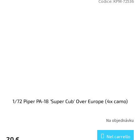
Codice:
KPM-72536
1/72 Piper PA-18 'Super Cub' Over Europe (4x camo)
Na objednávku
Nel carrello
20 €