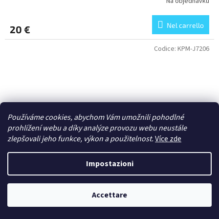
Na objednávku
Nel carrello
20 €
Codice:
KPM-J7206
Používáme cookies, abychom Vám umožnili pohodlné
prohlížení webu a díky analýze provozu webu neustále
zlepšovali jeho funkce, výkon a použitelnost.
Více zde
Impostazioni
Accettare
1/72 Spitfiee Mk.Vb late (KP-JOYPACK)